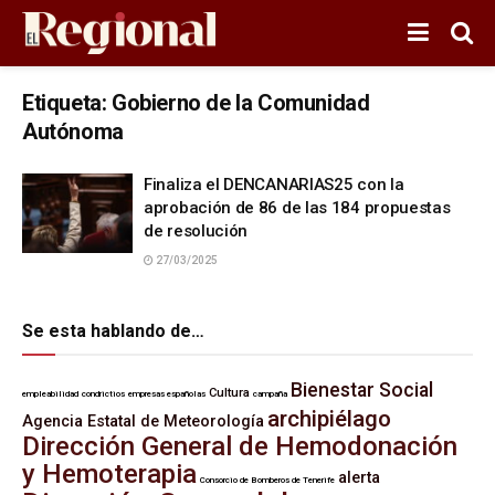
Etiqueta:
Gobierno de la Comunidad
Autónoma
Finaliza el DENCANARIAS25 con la
aprobación de 86 de las 184 propuestas
de resolución
27/03/2025
Se esta hablando de…
Bienestar Social
Cultura
empleabilidad
condrictios
empresas españolas
campaña
archipiélago
Agencia Estatal de Meteorología
Dirección General de Hemodonación
y Hemoterapia
alerta
Consorcio de Bomberos de Tenerife