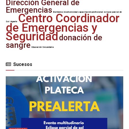
Dirección General de
Emergencias
Bomberos
biodiversidad
capacitación profesional
eclipse parcial de
Centro Coordinador
Sol
Agaete
de Emergencias y
Seguridad
donación de
sangre
Educación Secundaria
Sucesos