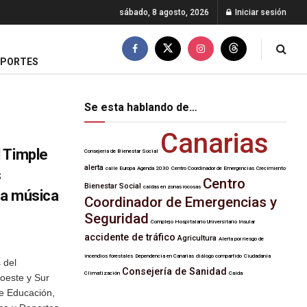
sábado, 8 agosto, 2026
Iniciar sesión
EPORTES
Se esta hablando de…
Canarias
 Timple
Consejería de Bienestar Social
alerta
calle Europa
Agenda 2030
Centro Coordinador de Emergencias
Crecimiento
s
Centro
Bienestar Social
caídas en zonas rocosas
la música
Coordinador de Emergencias y
Seguridad
Complejo Hospitalario Universitario Insular
accidente de tráfico
Agricultura
Alerta por riesgo de
incendios forestales
Dependencia en Canarias
diálogo compartido
Ciudadanía
 del
Consejería de Sanidad
Climatización
Caída
oeste y Sur
de Educación,