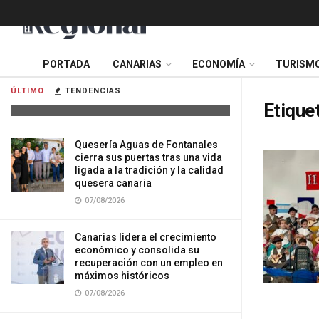
Tres mujeres resultan heridas tras
PORTADA
CANARIAS
ECONOMÍA
TURISM
impactar su vehículo contra una
vivienda en Gran Canaria
ÚLTIMO
TENDENCIAS
07/08/2026
Etique
Quesería Aguas de Fontanales
cierra sus puertas tras una vida
ligada a la tradición y la calidad
quesera canaria
07/08/2026
Canarias lidera el crecimiento
económico y consolida su
recuperación con un empleo en
máximos históricos
07/08/2026