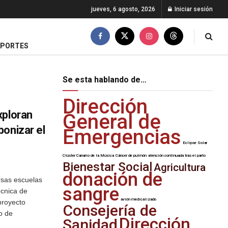
jueves, 6 agosto, 2026
Iniciar sesión
EPORTES
Se esta hablando de…
Dirección
xploran
General de
onizar el
Emergencias
Eclipse Solar
Clúster Canario de la Música
Cáncer de pulmón
atención continuada tras el parto
Bienestar Social
Agricultura
donación de
rsas escuelas
sangre
écnica de
avión medicalizado
proyecto
Consejería de
o de
Dirección
Sanidad