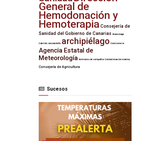
General de
Hemodonación y
Hemoterapia
Consejería de
Sanidad del Gobierno de Canarias
Backstage
archipiélago
Cabildo lanzaroteño
Convivencia
Agencia Estatal de
Meteorología
Animales de compañía
Contaminación marina
Consejería de Agricultura
Sucesos