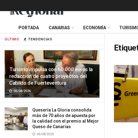
PORTADA
CANARIAS
ECONOMÍA
TURISM
ÚLTIMO
TENDENCIAS
Etique
Turismo impulsa con 60.000 euros la
redacción de cuatro proyectos del
Cabildo de Fuerteventura
06/08/2026
Quesería La Gloria consolida
más de 70 años de apuesta por
la calidad con el premio al Mejor
Queso de Canarias
06/08/2026