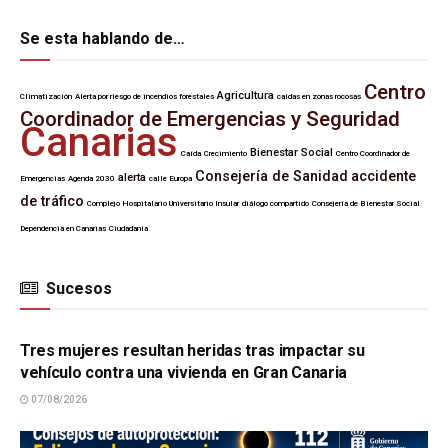
Se esta hablando de…
Centro
Agricultura
Climatización
Alerta por riesgo de incendios forestales
caídas en zonas rocosas
Coordinador de Emergencias y Seguridad
Canarias
Bienestar Social
Caída
Crecimiento
Centro Coordinador de
Consejería de Sanidad
accidente
alerta
Emergencias
Agenda 2030
calle Europa
de tráfico
Complejo Hospitalario Universitario Insular
diálogo compartido
Consejería de Bienestar Social
Dependencia en Canarias
Ciudadanía
Sucesos
SUCESOS
Tres mujeres resultan heridas tras impactar su
vehículo contra una vivienda en Gran Canaria
07/08/2026