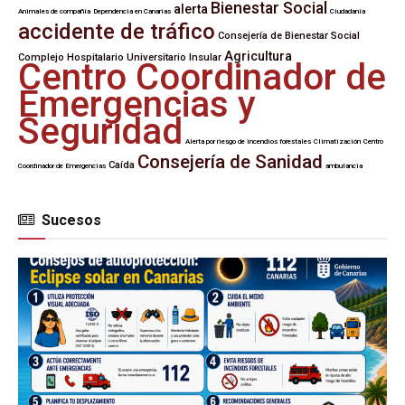
Bienestar Social
alerta
Animales de compañía
Dependencia en Canarias
Ciudadanía
accidente de tráfico
Consejería de Bienestar Social
Agricultura
Complejo Hospitalario Universitario Insular
Centro Coordinador de
Emergencias y
Seguridad
Alerta por riesgo de incendios forestales
Climatización
Centro
Consejería de Sanidad
Caída
Coordinador de Emergencias
ambulancia
Sucesos