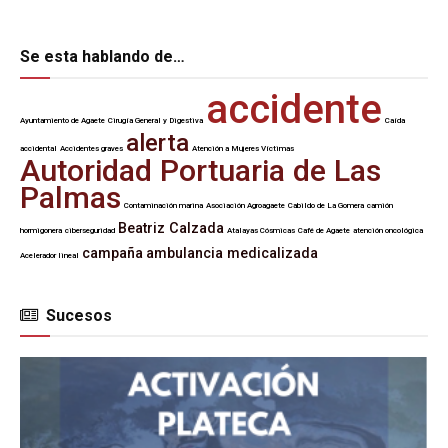
Se esta hablando de…
accidente
Ayuntamiento de Agaete
Cirugía General y Digestiva
Caída
alerta
accidental
Accidentes graves
Atención a Mujeres Víctimas
Autoridad Portuaria de Las
Palmas
Contaminación marina
Asociación Agroagaete
Cabildo de La Gomera
camión
Beatriz Calzada
hormigonera
ciberseguridad
Atalayas Cósmicas
Café de Agaete
atención oncológica
campaña
ambulancia medicalizada
Acelerador lineal
Sucesos