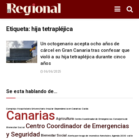
Etiqueta:
hija tetrapléjica
Un octogenario acepta ocho años de
cárcel en Gran Canaria tras confesar que
violó a su hija tetrapléjica durante cinco
años
06/06/2025
Se esta hablando de…
Complejo Hospitalario Universitario Insular
Dependencia en Canarias
Caída
Canarias
Agricultura
Centro Coordinador de Emergencias
Consejería de
Centro Coordinador de Emergencias
Bienestar Social
y Seguridad
Bienestar Social
Alerta por riesgo de incendios forestales
Agenda 2030
calle