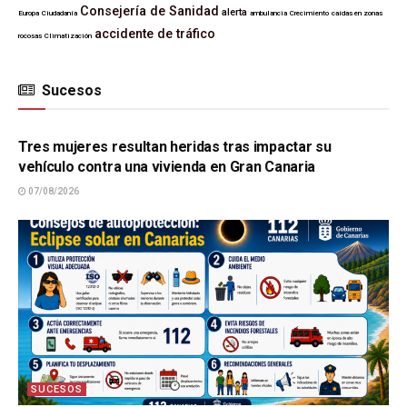
Consejería de Sanidad
alerta
Europa
Ciudadanía
ambulancia
Crecimiento
caídas en zonas
accidente de tráfico
rocosas
Climatización
Sucesos
SUCESOS
Tres mujeres resultan heridas tras impactar su
vehículo contra una vivienda en Gran Canaria
07/08/2026
SUCESOS