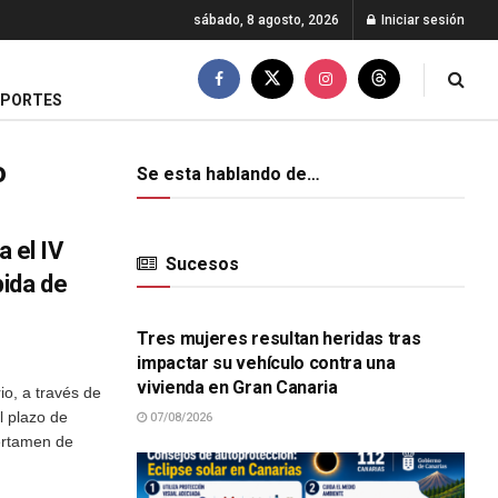
sábado, 8 agosto, 2026
Iniciar sesión
EPORTES
o
Se esta hablando de…
a el IV
Sucesos
ida de
SUCESOS
Tres mujeres resultan heridas tras
impactar su vehículo contra una
vivienda en Gran Canaria
o, a través de
l plazo de
07/08/2026
Certamen de