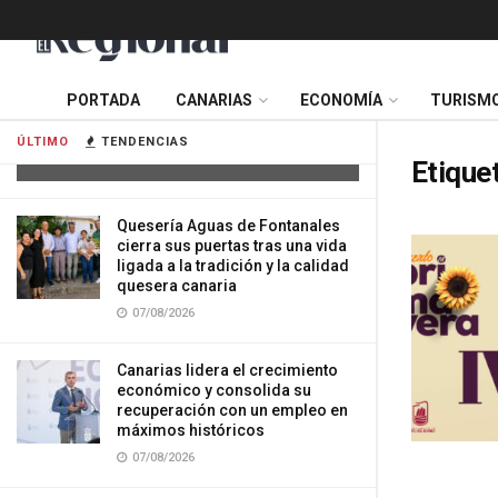
Tres mujeres resultan heridas tras
PORTADA
CANARIAS
ECONOMÍA
TURISM
impactar su vehículo contra una
vivienda en Gran Canaria
ÚLTIMO
TENDENCIAS
07/08/2026
Etique
Quesería Aguas de Fontanales
cierra sus puertas tras una vida
ligada a la tradición y la calidad
quesera canaria
07/08/2026
Canarias lidera el crecimiento
económico y consolida su
recuperación con un empleo en
máximos históricos
07/08/2026