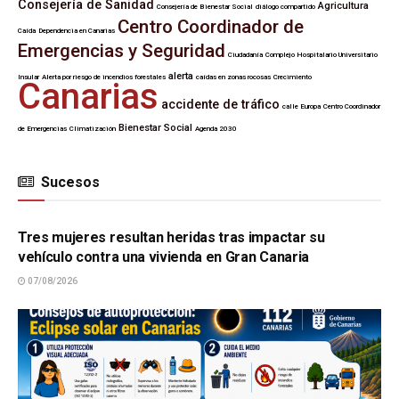
Consejería de Sanidad
Agricultura
Consejería de Bienestar Social
diálogo compartido
Centro Coordinador de
Caída
Dependencia en Canarias
Emergencias y Seguridad
Ciudadanía
Complejo Hospitalario Universitario
alerta
Insular
Alerta por riesgo de incendios forestales
caídas en zonas rocosas
Crecimiento
Canarias
accidente de tráfico
calle Europa
Centro Coordinador
Bienestar Social
de Emergencias
Climatización
Agenda 2030
Sucesos
SUCESOS
Tres mujeres resultan heridas tras impactar su
vehículo contra una vivienda en Gran Canaria
07/08/2026