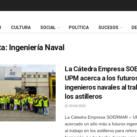
O
CULTURA
SOCIAL
POLÍTICA
SUCESOS
D
ta:
Ingeniería Naval
La Cátedra Empresa S
UPM acerca a los futuro
ingenieros navales al tra
los astilleros
29/04/2025
La Cátedra Empresa SOERMAR – U
acercado un año más a futuros ingen
al trabajo en los astilleros para refor