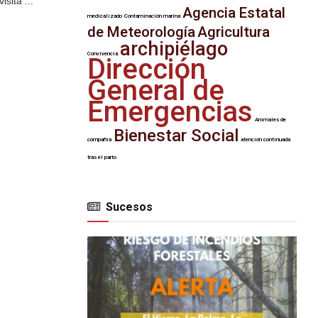
sita ...
Agencia Estatal
medicalizado
Contaminación marina
de Meteorología
Agricultura
archipiélago
Convivencia
Dirección
General de
Emergencias
Animales de
Bienestar Social
compañía
atención continuada
tras el parto
Sucesos