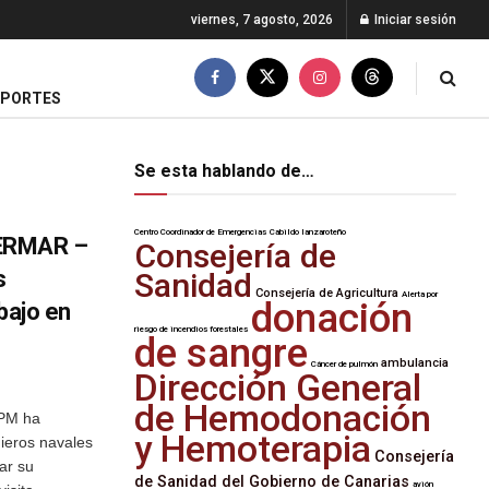
viernes, 7 agosto, 2026
Iniciar sesión
EPORTES
Se esta hablando de…
Centro Coordinador de Emergencias
Cabildo lanzaroteño
OERMAR –
Consejería de
s
Sanidad
Consejería de Agricultura
Alerta por
donación
bajo en
riesgo de incendios forestales
de sangre
ambulancia
Cáncer de pulmón
Dirección General
de Hemodonación
PM ha
y Hemoterapia
ieros navales
Consejería
zar su
de Sanidad del Gobierno de Canarias
avión