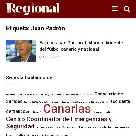
Etiqueta:
Juan Padrón
Fallece Juan Padrón, histórico dirigente
del fútbol canario y nacional
18/08/2025
Se esta hablando de…
Consejería de
Agricultura
Dependencia en Canarias
Alerta por riesgo de incendios forestales
Sanidad
accidente
Agenda 2030
Centro Coordinador de Emergencias
Consejería de Bienestar Social
Canarias
de tráfico
Climatización
diálogo compartido
Centro Coordinador de Emergencias y
Seguridad
Bienestar Social
alerta
Ciudadanía
Crecimiento
calle Europa
Caída
Complejo
Hospitalario Universitario Insular
caídas en zonas rocosas