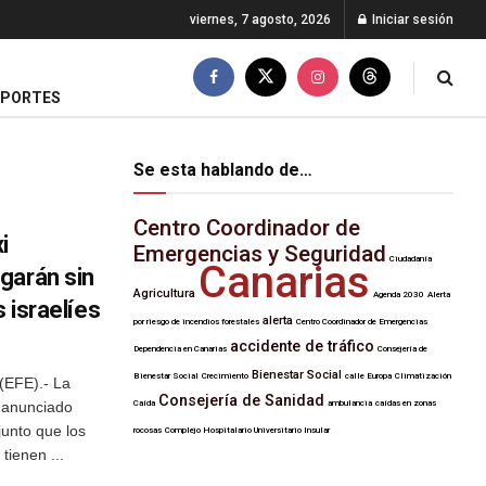
viernes, 7 agosto, 2026
Iniciar sesión
EPORTES
Se esta hablando de…
Centro Coordinador de
i
Emergencias y Seguridad
Ciudadanía
Canarias
garán sin
Agricultura
Agenda 2030
Alerta
s israelíes
alerta
por riesgo de incendios forestales
Centro Coordinador de Emergencias
accidente de tráfico
Dependencia en Canarias
Consejería de
Bienestar Social
Bienestar Social
Crecimiento
calle Europa
Climatización
(EFE).- La
Consejería de Sanidad
 anunciado
Caída
ambulancia
caídas en zonas
unto que los
rocosas
Complejo Hospitalario Universitario Insular
tienen ...