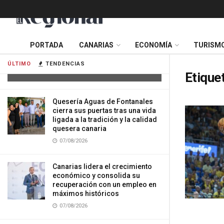
Tres mujeres resultan heridas tras
PORTADA
CANARIAS
ECONOMÍA
TURISM
impactar su vehículo contra una
vivienda en Gran Canaria
ÚLTIMO
TENDENCIAS
07/08/2026
Etique
Quesería Aguas de Fontanales
cierra sus puertas tras una vida
ligada a la tradición y la calidad
quesera canaria
07/08/2026
Canarias lidera el crecimiento
económico y consolida su
recuperación con un empleo en
máximos históricos
07/08/2026