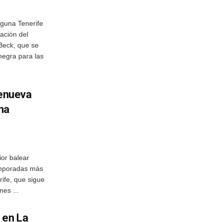
aguna Tenerife
ación del
Beck, que se
negra para las
renueva
na
ior balear
emporadas más
ife, que sigue
es ...
 en La