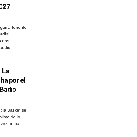
2027
aguna Tenerife
adini
o dos
audio
a La
ha por el
 Badio
ncia Basket se
lista de la
 vez en su