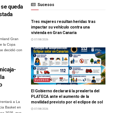
Sucesos
 se queda
SUCESOS
ustada
Tres mujeres resultan heridas tras
impactar su vehículo contra una
vivienda en Gran Canaria
amland Gran
07/08/2026
de la Copa
se decidió con
nicaja-
la
SUCESOS
o
El Gobierno declarará la prealerta del
PLATECA ante el aumento de la
frentará a La
movilidad previsto por el eclipse de sol
ncia Basket en
07/08/2026
esa 2025, que
SUCESOS