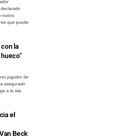
gador
 declarado
o nuevo
cree que puede
 con la
 hueco”
evo jugador de
 ha asegurado
a a la isla
ia el
 Van Beck