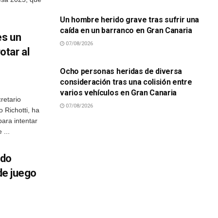
Un hombre herido grave tras sufrir una
caída en un barranco en Gran Canaria
es un
07/08/2026
tar al
SUCESOS
Ocho personas heridas de diversa
consideración tras una colisión entre
varios vehículos en Gran Canaria
retario
07/08/2026
 Richotti, ha
ara intentar
 ...
edo
 de juego