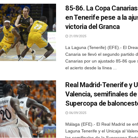
85-86. La Copa Canarias
en Tenerife pese a la aj
victoria del Granca
21/09/2025
La Laguna (Tenerife) (EFE).- El Dre
Canaria se llevó el segundo partido 
Canarias por un ajustado 85-86 que 
el acierto desde la línea ...
Real Madrid-Tenerife y U
Valencia, semifinales de 
Supercopa de baloncest
06/09/2025
Málaga (EFE).- El Real Madrid se en
Laguna Tenerife y el Unicaja al Vale
las semifinales de la Supercopa End