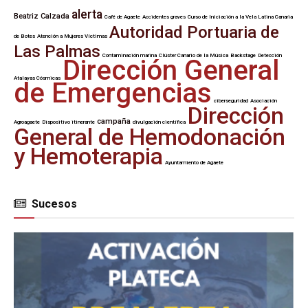
alerta
Beatriz Calzada
Café de Agaete
Accidentes graves
Curso de Iniciación a la Vela Latina Canaria
Autoridad Portuaria de
de Botes
Atención a Mujeres Víctimas
Las Palmas
Contaminación marina
Clúster Canario de la Música
Backstage
Detección
Dirección General
Atalayas Cósmicas
de Emergencias
ciberseguridad
Asociación
Dirección
campaña
Agroagaete
Dispositivo itinerante
divulgación científica
General de Hemodonación
y Hemoterapia
Ayuntamiento de Agaete
Sucesos