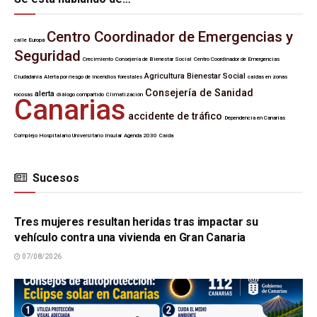
Centro Coordinador de Emergencias y
calle Europa
Seguridad
Crecimiento
Consejería de Bienestar Social
Centro Coordinador de Emergencias
Agricultura
Bienestar Social
Ciudadanía
Alerta por riesgo de incendios forestales
caídas en zonas
Consejería de Sanidad
alerta
rocosas
diálogo compartido
Climatización
Canarias
accidente de tráfico
Dependencia en Canarias
Complejo Hospitalario Universitario Insular
Agenda 2030
Caída
Sucesos
SUCESOS
Tres mujeres resultan heridas tras impactar su
vehículo contra una vivienda en Gran Canaria
07/08/2026