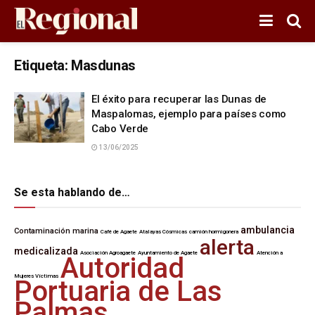
Etiqueta:
Masdunas
El éxito para recuperar las Dunas de
Maspalomas, ejemplo para países como
Cabo Verde
13/06/2025
Se esta hablando de…
ambulancia
Contaminación marina
Café de Agaete
Atalayas Cósmicas
camión hormigonera
alerta
medicalizada
Asociación Agroagaete
Ayuntamiento de Agaete
Atención a
Autoridad
Mujeres Víctimas
Portuaria de Las
Palmas