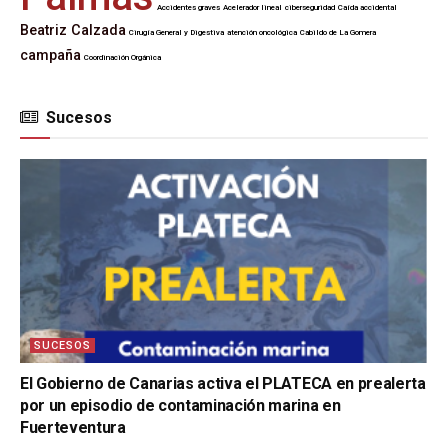
Accidentes graves
Acelerador lineal
ciberseguridad
Caída accidental
Beatriz Calzada
Cirugía General y Digestiva
atención oncológica
Cabildo de La Gomera
campaña
Coordinación Orgánica
Sucesos
SUCESOS
El Gobierno de Canarias activa el PLATECA en prealerta
por un episodio de contaminación marina en
Fuerteventura