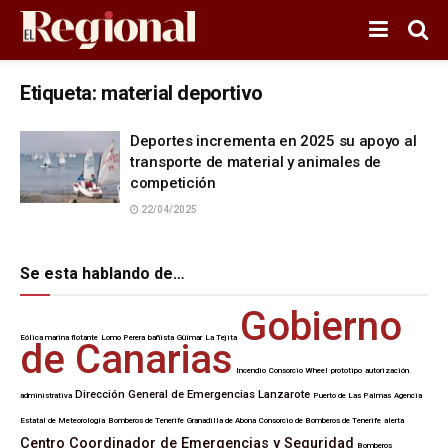
Etiqueta:
material deportivo
Deportes incrementa en 2025 su apoyo al
transporte de material y animales de
competición
22/04/2025
Se esta hablando de…
Gobierno
Eólica marina flotante
Lomo Perera
bañista
Güímar
La Tejita
de Canarias
Incendio
Consorcio Wheel
prototipo
autorización
Dirección General de Emergencias
Lanzarote
administrativa
Puerto de Las Palmas
Agencia
Estatal de Meteorología
Bomberos de Tenerife
Granadilla de Abona
Consorcio de Bomberos de Tenerife
alerta
Centro Coordinador de Emergencias y Seguridad
Bomberos