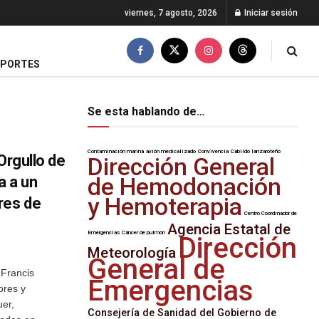
viernes, 7 agosto, 2026
Iniciar sesión
EPORTES
Se esta hablando de…
Contaminación marina
avión medicalizado
Convivencia
Cabildo lanzaroteño
Orgullo de
Dirección General
 a un
de Hemodonación
y Hemoterapia
res de
Centro Coordinador de
Agencia Estatal de
Emergencias
Cáncer de pulmón
Dirección
Meteorología
General de
 Francis
Emergencias
ores y
uer,
Consejería de Sanidad del Gobierno de