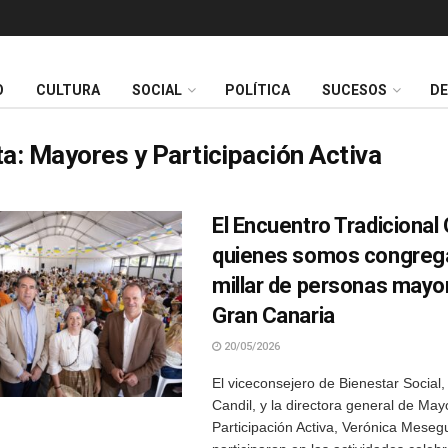
O
CULTURA
SOCIAL
POLÍTICA
SUCESOS
D
ta:
Mayores y Participación Activa
El Encuentro Tradicional 
quienes somos congrega
millar de personas mayo
Gran Canaria
20/05/2026
El viceconsejero de Bienestar Social,
Candil, y la directora general de May
Participación Activa, Verónica Meseg