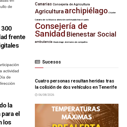
radas en
Canarias
Consejería de Agricultura
ullo de
archipiélago
Agricultura
Clúster
Canario de la Música
atención continuada tras el parto
Consejería de
a 300
Sanidad
Bienestar Social
ad frente
ambulancia
Backstage
Animales de compañía
igitales
Sucesos
rticipación
SUCESOS
a actividad
Día de
Cuatro personas resultan heridas tras
irección
la colisión de dos vehículos en Tenerife
06/08/2026
do la
 para el
n los