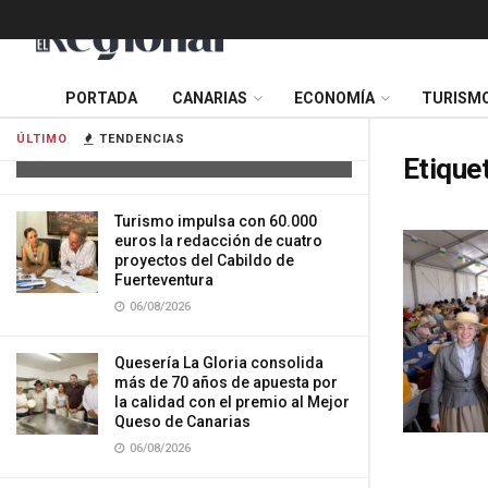
Cuatro personas resultan heridas tras
PORTADA
CANARIAS
ECONOMÍA
TURISM
la colisión de dos vehículos en
Tenerife
ÚLTIMO
TENDENCIAS
06/08/2026
Etique
Turismo impulsa con 60.000
euros la redacción de cuatro
proyectos del Cabildo de
Fuerteventura
06/08/2026
Quesería La Gloria consolida
más de 70 años de apuesta por
la calidad con el premio al Mejor
Queso de Canarias
06/08/2026