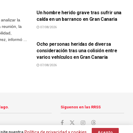
Un hombre herido grave tras sufrir una
caída en un barranco en Gran Canaria
analizar la
a reunión, la
07/08/2026
SUCESOS
ilidad,
z, informó ...
Ocho personas heridas de diversa
consideración tras una colisión entre
varios vehículos en Gran Canaria
07/08/2026
lago.
Síguenos en las RRSS
isite nuestra
Política de privacidad y cookies
.
Acepto