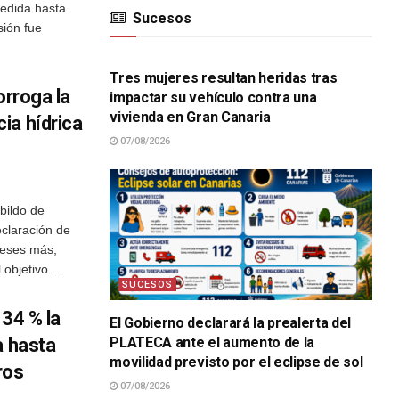
edida hasta
Sucesos
sión fue
SUCESOS
Tres mujeres resultan heridas tras
orroga la
impactar su vehículo contra una
vivienda en Gran Canaria
ia hídrica
07/08/2026
bildo de
eclaración de
meses más,
objetivo ...
SUCESOS
 34 % la
El Gobierno declarará la prealerta del
a hasta
PLATECA ante el aumento de la
movilidad previsto por el eclipse de sol
ros
07/08/2026
SUCESOS