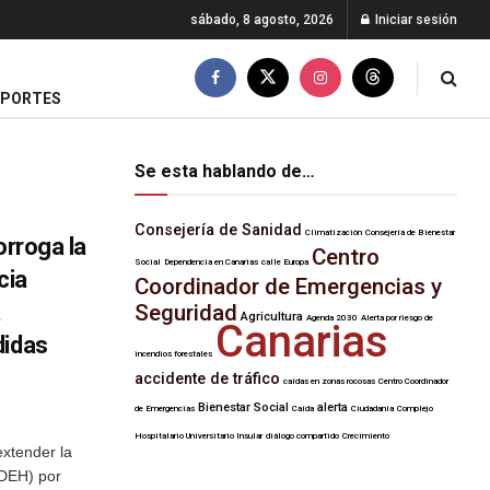
sábado, 8 agosto, 2026
Iniciar sesión
EPORTES
Se esta hablando de…
Consejería de Sanidad
Climatización
Consejería de Bienestar
orroga la
Centro
Social
Dependencia en Canarias
calle Europa
cia
Coordinador de Emergencias y
a
Seguridad
Agricultura
Agenda 2030
Alerta por riesgo de
Canarias
didas
incendios forestales
accidente de tráfico
caídas en zonas rocosas
Centro Coordinador
Bienestar Social
alerta
de Emergencias
Caída
Ciudadanía
Complejo
Hospitalario Universitario Insular
diálogo compartido
Crecimiento
extender la
(DEH) por