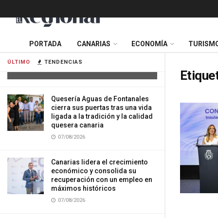
Tres mujeres resultan heridas tras
PORTADA
CANARIAS
ECONOMÍA
TURISM
impactar su vehículo contra una
vivienda en Gran Canaria
ÚLTIMO
TENDENCIAS
07/08/2026
Etique
Quesería Aguas de Fontanales
cierra sus puertas tras una vida
ligada a la tradición y la calidad
quesera canaria
07/08/2026
Canarias lidera el crecimiento
económico y consolida su
recuperación con un empleo en
máximos históricos
07/08/2026