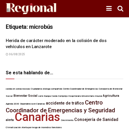
Etiqueta:
microbús
Herida de carácter moderado en la colisión de dos
vehículos en Lanzarote
06/08/2025
Se esta hablando de…
caídas en zonas rocosas
Ciudadanía
diálogo compartido
Centro Coordinador de Emergencias
Consejería de Bienestar
Bienestar Social
Agricultura
Social
calle Europa
Caída
Complejo Hospitalario Universitario Insular
Centro
accidente de tráfico
Agenda 2030
Dependencia en Canarias
Coordinador de Emergencias y Seguridad
Canarias
Consejería de Sanidad
alerta
Crecimiento
Climatización
Alerta por riesgo de incendios forestales