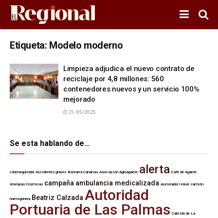
Etiqueta:
Modelo moderno
Limpieza adjudica el nuevo contrato de
reciclaje por 4,8 millones: 560
contenedores nuevos y un servicio 100%
mejorado
21/05/2025
Se esta hablando de…
alerta
ciberseguridad
Accidentes graves
Baleària Canarias
Asociación Agroagaete
Café de Agaete
campaña
ambulancia medicalizada
Atalayas Cósmicas
Acelerador lineal
camión
Autoridad
Beatriz Calzada
hormigonera
Portuaria de Las Palmas
Cabildo de La