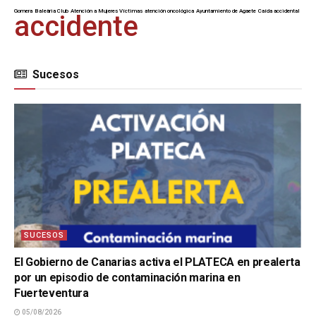
Gomera
Baleària Club
Atención a Mujeres Víctimas
atención oncológica
Ayuntamiento de Agaete
Caída accidental
accidente
Sucesos
SUCESOS
El Gobierno de Canarias activa el PLATECA en prealerta
por un episodio de contaminación marina en
Fuerteventura
05/08/2026