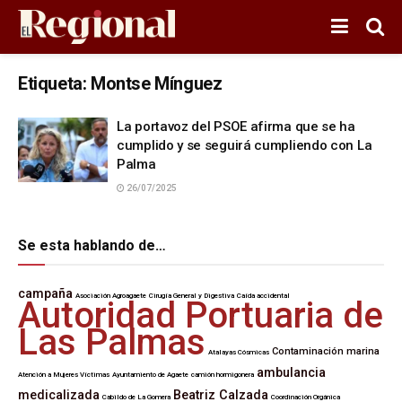
Etiqueta:
Montse Mínguez
La portavoz del PSOE afirma que se ha
cumplido y se seguirá cumpliendo con La
Palma
26/07/2025
Se esta hablando de…
campaña
Asociación Agroagaete
Cirugía General y Digestiva
Caída accidental
Autoridad Portuaria de
Las Palmas
Contaminación marina
Atalayas Cósmicas
ambulancia
Atención a Mujeres Víctimas
Ayuntamiento de Agaete
camión hormigonera
medicalizada
Beatriz Calzada
Cabildo de La Gomera
Coordinación Orgánica