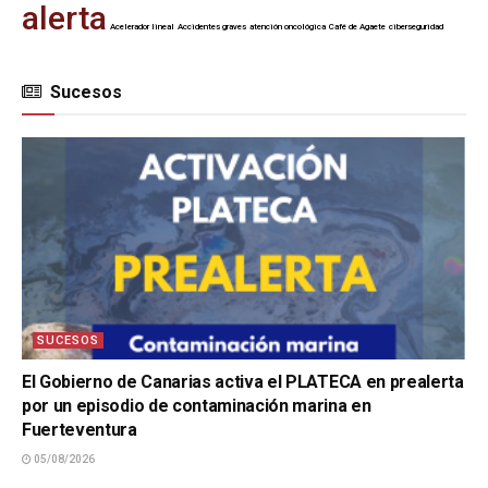
alerta
Acelerador lineal
Accidentes graves
atención oncológica
Café de Agaete
ciberseguridad
Sucesos
SUCESOS
El Gobierno de Canarias activa el PLATECA en prealerta
por un episodio de contaminación marina en
Fuerteventura
05/08/2026