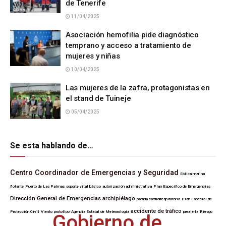
de Tenerife
11/04/2025
Asociación hemofilia pide diagnóstico
temprano y acceso a tratamiento de
mujeres y niñas
10/04/2025
Las mujeres de la zafra, protagonistas en
el stand de Tuineje
05/04/2025
Se esta hablando de…
Centro Coordinador de Emergencias y Seguridad
Eólica marina
flotante
Puerto de Las Palmas
soporte vital básico
autorización administrativa
Plan Específico de Emergencias
Dirección General de Emergencias
archipiélago
parada cardiorrespiratoria
Plan Especial de
accidente de tráfico
Protección Civil
Viento
prototipo
Agencia Estatal de Meteorología
prealerta
Riesgo
Gobierno de