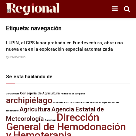
Etiqueta:
navegación
LUPIN, el GPS lunar probado en Fuerteventura, abre una
nueva era en la exploración espacial automatizada
09/05/2025
Se esta hablando de…
Consejería de Agricultura
Convivencia
Animales de compañía
archipiélago
avión medicalizado
atención continuada tras el parto
Cabildo
Agricultura
Agencia Estatal de
lanzaroteño
Dirección
Meteorología
Backstage
General de Hemodonación
y Hemoterapia