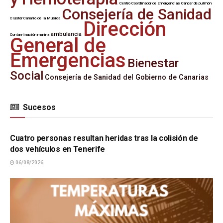
Centro Coordinador de Emergencias
Cáncer de pulmón
Consejería de Sanidad
Clúster Canario de la Música
Dirección
ambulancia
Contaminación marina
General de
Emergencias
Bienestar
Social
Consejería de Sanidad del Gobierno de Canarias
Sucesos
SUCESOS
Cuatro personas resultan heridas tras la colisión de
dos vehículos en Tenerife
06/08/2026