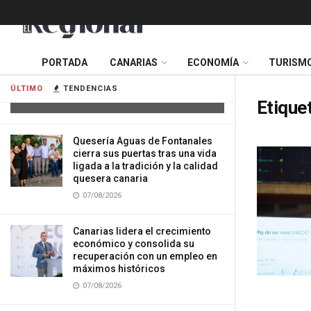
Tres mujeres resultan heridas tras
PORTADA
CANARIAS
ECONOMÍA
TURISM
impactar su vehículo contra una
vivienda en Gran Canaria
ÚLTIMO
TENDENCIAS
07/08/2026
Etique
Quesería Aguas de Fontanales
cierra sus puertas tras una vida
ligada a la tradición y la calidad
quesera canaria
07/08/2026
Canarias lidera el crecimiento
económico y consolida su
recuperación con un empleo en
máximos históricos
07/08/2026