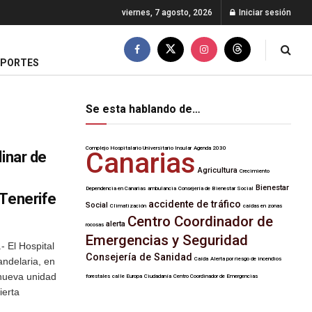
viernes, 7 agosto, 2026
Iniciar sesión
EPORTES
Se esta hablando de…
Complejo Hospitalario Universitario Insular
Agenda 2030
Canarias
linar de
Agricultura
Crecimiento
Bienestar
Dependencia en Canarias
ambulancia
Consejería de Bienestar Social
 Tenerife
accidente de tráfico
Social
Climatización
caídas en zonas
Centro Coordinador de
alerta
rocosas
Emergencias y Seguridad
- El Hospital
Consejería de Sanidad
andelaria, en
Caída
Alerta por riesgo de incendios
 nueva unidad
forestales
calle Europa
Ciudadanía
Centro Coordinador de Emergencias
ierta