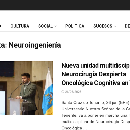
O
CULTURA
SOCIAL
POLÍTICA
SUCESOS
D
ta:
Neuroingeniería
Nueva unidad multidiscip
Neurocirugía Despierta
Oncológica Cognitiva en
26/06/2025
Santa Cruz de Tenerife, 26 jun (EFE).
Universitario Nuestra Señora de la C
Tenerife, va a poner en marcha una
multidisciplinar de Neurocirugía Desp
Oncológica ...