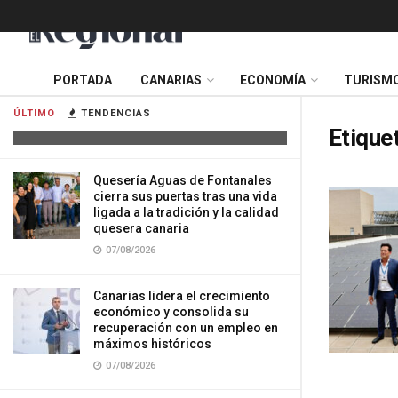
Tres mujeres resultan heridas tras
PORTADA
CANARIAS
ECONOMÍA
TURISM
impactar su vehículo contra una
vivienda en Gran Canaria
ÚLTIMO
TENDENCIAS
07/08/2026
Etique
Quesería Aguas de Fontanales
cierra sus puertas tras una vida
ligada a la tradición y la calidad
quesera canaria
07/08/2026
Canarias lidera el crecimiento
económico y consolida su
recuperación con un empleo en
máximos históricos
07/08/2026