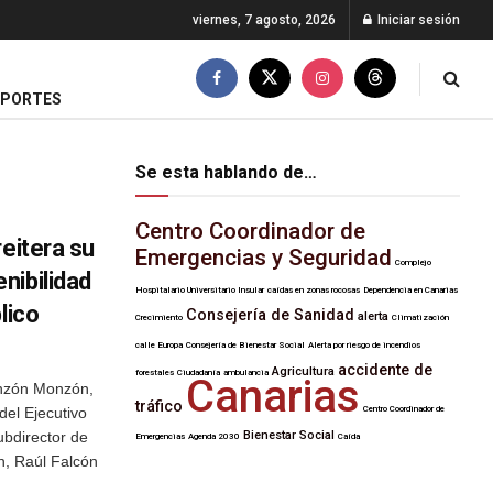
viernes, 7 agosto, 2026
Iniciar sesión
EPORTES
Se esta hablando de…
Centro Coordinador de
reitera su
Emergencias y Seguridad
Complejo
nibilidad
Hospitalario Universitario Insular
caídas en zonas rocosas
Dependencia en Canarias
lico
Consejería de Sanidad
alerta
Crecimiento
Climatización
calle Europa
Consejería de Bienestar Social
Alerta por riesgo de incendios
accidente de
Agricultura
forestales
Ciudadanía
ambulancia
Canarias
onzón Monzón,
tráfico
del Ejecutivo
Centro Coordinador de
ubdirector de
Bienestar Social
Emergencias
Agenda 2030
Caída
n, Raúl Falcón