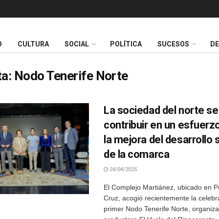
O
CULTURA
SOCIAL
POLÍTICA
SUCESOS
D
ta:
Nodo Tenerife Norte
La sociedad del norte se
contribuir en un esfuer
la mejora del desarrollo 
de la comarca
24/04/2025
El Complejo Martiánez, ubicado en P
Cruz, acogió recientemente la celebr
primer Nodo Tenerife Norte, organiza