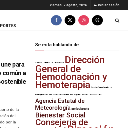
viernes, 7 agosto, 2026
Iniciar sesión
EPORTES
Se esta hablando de…
Dirección
 une para
Clúster Canario de la Música
General de
zo común a
Hemodonación y
sostenible
Hemoterapia
Centro Coordinador de
Emergencias
atención continuada tras el parto
avión medicalizado
Agencia Estatal de
Meteorología
ambulancia
uerto de la
Bienestar Social
ación del
Consejería de
do por la