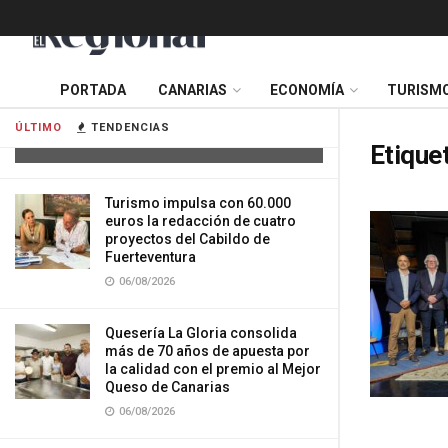
Cuatro personas resultan heridas tras
PORTADA
CANARIAS
ECONOMÍA
TURISM
la colisión de dos vehículos en
Tenerife
ÚLTIMO
TENDENCIAS
06/08/2026
Etique
Turismo impulsa con 60.000
euros la redacción de cuatro
proyectos del Cabildo de
Fuerteventura
06/08/2026
Quesería La Gloria consolida
más de 70 años de apuesta por
la calidad con el premio al Mejor
Queso de Canarias
06/08/2026