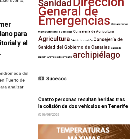
Dirección
Sanidad
 Este evento,
General de
Emergencias
imer
Contaminación
Consejería de Agricultura
dano para
marina
Convivencia
Backstage
Agricultura
Consejería de
Cabildo lanzaroteño
torial y el
Sanidad del Gobierno de Canarias
Cáncer de
.
archipiélago
pulmón
Animales de compañía
a Andrómeda del
Sucesos
 en Puerto de
SUCESOS
ara analizar
Cuatro personas resultan heridas tras
la colisión de dos vehículos en Tenerife
06/08/2026