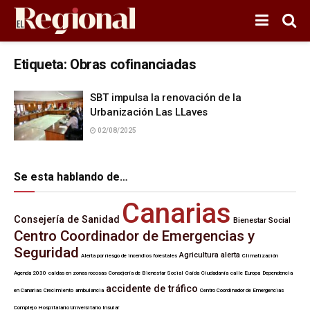
Etiqueta:
Obras cofinanciadas
SBT impulsa la renovación de la
Urbanización Las LLaves
02/08/2025
Se esta hablando de…
Canarias
Consejería de Sanidad
Bienestar Social
Centro Coordinador de Emergencias y
Seguridad
Agricultura
alerta
Alerta por riesgo de incendios forestales
Climatización
Agenda 2030
caídas en zonas rocosas
Consejería de Bienestar Social
Caída
Ciudadanía
calle Europa
Dependencia
accidente de tráfico
en Canarias
Crecimiento
ambulancia
Centro Coordinador de Emergencias
Complejo Hospitalario Universitario Insular