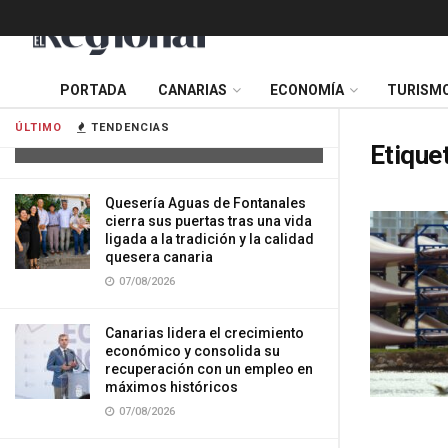
Tres mujeres resultan heridas tras
PORTADA
CANARIAS
ECONOMÍA
TURISM
impactar su vehículo contra una
vivienda en Gran Canaria
ÚLTIMO
TENDENCIAS
07/08/2026
Etique
Quesería Aguas de Fontanales
cierra sus puertas tras una vida
ligada a la tradición y la calidad
quesera canaria
07/08/2026
Canarias lidera el crecimiento
económico y consolida su
recuperación con un empleo en
máximos históricos
07/08/2026