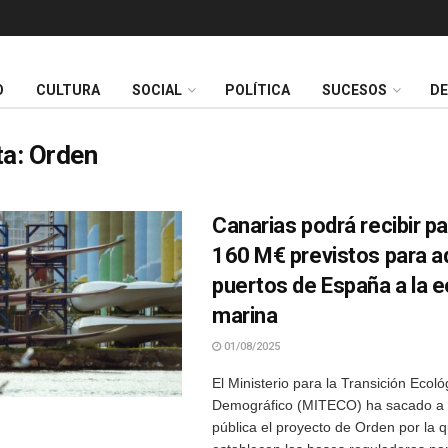
O
CULTURA
SOCIAL
POLÍTICA
SUCESOS
D
ta:
Orden
Canarias podrá recibir pa
160 M€ previstos para a
puertos de España a la e
marina
01/08/2025
El Ministerio para la Transición Ecoló
Demográfico (MITECO) ha sacado a 
pública el proyecto de Orden por la 