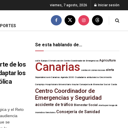
viernes, 7 agosto, 2026
Iniciar sesión
EPORTES
Se esta hablando de…
Agricultura
calle Europa
Climatización
Centro Coordinador de Emergencias
Canarias
rte de los
alerta
caídas en zonas rocosas
daptar los
Dependencia en Canarias
Agenda 2030
Ciudadanía
ambulancia
Crecimiento
ólica
Complejo Hospitalario Universitario Insular
Consejería de Bienestar Social
Caída
Centro Coordinador de
Emergencias y Seguridad
accidente de tráfico
Bienestar Social
Alerta por riesgo de
gica y el Reto
Consejería de Sanidad
incendios forestales
audiencia
que se