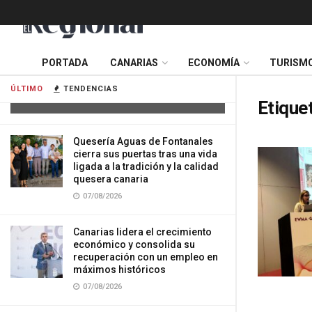
Tres mujeres resultan heridas tras
PORTADA
CANARIAS
ECONOMÍA
TURISM
impactar su vehículo contra una
vivienda en Gran Canaria
ÚLTIMO
TENDENCIAS
07/08/2026
Etique
Quesería Aguas de Fontanales
cierra sus puertas tras una vida
ligada a la tradición y la calidad
quesera canaria
07/08/2026
Canarias lidera el crecimiento
económico y consolida su
recuperación con un empleo en
máximos históricos
07/08/2026