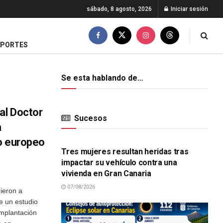
sábado, 8 agosto, 2026
Iniciar sesión
EPORTES
Se esta hablando de…
al Doctor
Sucesos
a
SUCESOS
o europeo
Tres mujeres resultan heridas tras
impactar su vehículo contra una
vivienda en Gran Canaria
07/08/2026
dieron a
e un estudio
implantación