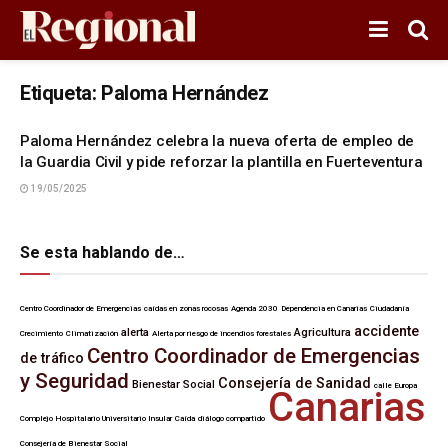
Etiqueta:
Paloma Hernández
Paloma Hernández celebra la nueva oferta de empleo de
la Guardia Civil y pide reforzar la plantilla en Fuerteventura
19/05/2025
Se esta hablando de…
Centro Coordinador de Emergencias
caídas en zonas rocosas
Agenda 2030
Dependencia en Canarias
Ciudadanía
accidente
alerta
Agricultura
Crecimiento
Climatización
Alerta por riesgo de incendios forestales
Centro Coordinador de Emergencias
de tráfico
y Seguridad
Consejería de Sanidad
Bienestar Social
calle Europa
Canarias
Complejo Hospitalario Universitario Insular
Caída
diálogo compartido
Consejería de Bienestar Social