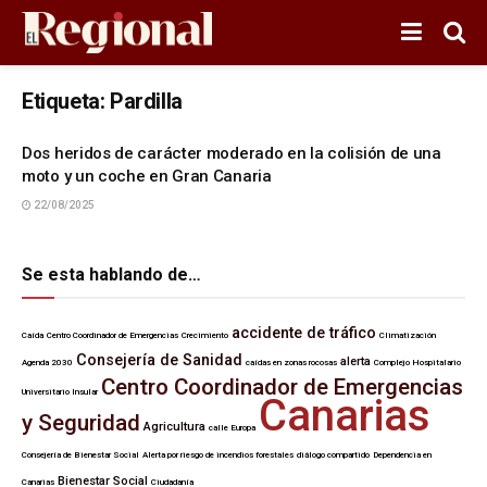
Etiqueta:
Pardilla
Dos heridos de carácter moderado en la colisión de una
moto y un coche en Gran Canaria
22/08/2025
Se esta hablando de…
accidente de tráfico
Caída
Centro Coordinador de Emergencias
Crecimiento
Climatización
Consejería de Sanidad
alerta
Agenda 2030
caídas en zonas rocosas
Complejo Hospitalario
Centro Coordinador de Emergencias
Universitario Insular
Canarias
y Seguridad
Agricultura
calle Europa
Consejería de Bienestar Social
Alerta por riesgo de incendios forestales
diálogo compartido
Dependencia en
Bienestar Social
Canarias
Ciudadanía