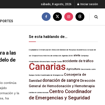
sábado, 8 agosto, 2026
Iniciar sesión
EPORTES
Se esta hablando de…
Ciudadanía
Climatización
Dirección General de Recursos Económicos
eclipse de
ra a las
alerta
sol
Dispositivos móviles de extracción
Agenda 2030
Complejo
delo de
accidente de tráfico
Hospitalario Universitario Insular
Caída
Canarias
Agricultura
Crecimiento
calle
Consejería de
Europa
Centro Coordinador de Emergencias
donación de sangre
Sanidad
Dirección
io continúa
General de Hemodonación y Hemoterapia
ejido
Centro Coordinador
ormación y la
caídas en zonas rocosas
de Emergencias y Seguridad
nea, ha