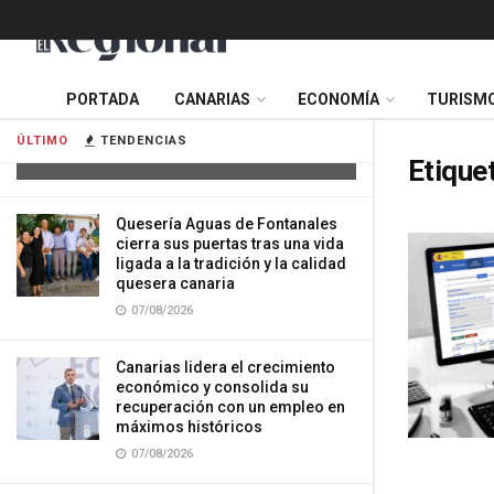
Tres mujeres resultan heridas tras
PORTADA
CANARIAS
ECONOMÍA
TURISM
impactar su vehículo contra una
vivienda en Gran Canaria
ÚLTIMO
TENDENCIAS
07/08/2026
Etique
Quesería Aguas de Fontanales
cierra sus puertas tras una vida
ligada a la tradición y la calidad
quesera canaria
07/08/2026
Canarias lidera el crecimiento
económico y consolida su
recuperación con un empleo en
máximos históricos
07/08/2026