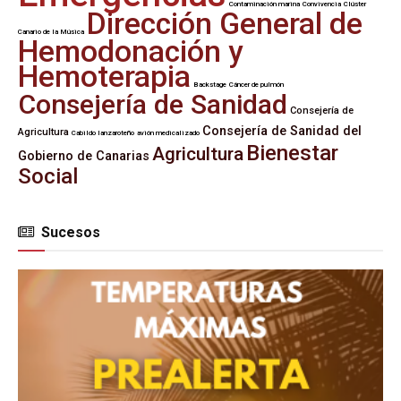
Contaminación marina
Convivencia
Clúster
Dirección General de
Canario de la Música
Hemodonación y
Hemoterapia
Backstage
Cáncer de pulmón
Consejería de Sanidad
Consejería de
Consejería de Sanidad del
Agricultura
Cabildo lanzaroteño
avión medicalizado
Bienestar
Agricultura
Gobierno de Canarias
Social
Sucesos