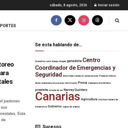
sábado, 8 agosto, 2026
Iniciar sesión
EPORTES
Se esta hablando de…
Centro
ganadería
Economía
calle Europa
Mogán
storeo
Coordinador de Emergencias y
ara
Seguridad
Movilidad
caídas en zonas rocosas
Producto Interior
tales
Pesca
Bruto
resbalones en piscinas
Crecimiento
Soberanía Alimentaria
prealerta
Narvay Quintero
eclipse de sol
Canarias
Agricultura
Instituto Canario de
el pastoreo
Gobierno
 sus
Estadística
signos de alarma
orestales. Esta
 de
Sucesos