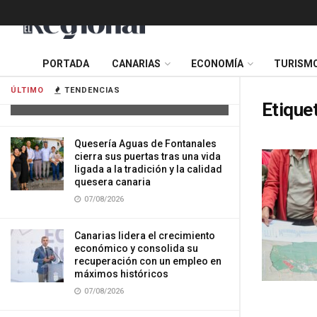
Tres mujeres resultan heridas tras
PORTADA
CANARIAS
ECONOMÍA
TURISM
impactar su vehículo contra una
vivienda en Gran Canaria
ÚLTIMO
TENDENCIAS
07/08/2026
Etique
Quesería Aguas de Fontanales
cierra sus puertas tras una vida
ligada a la tradición y la calidad
quesera canaria
07/08/2026
Canarias lidera el crecimiento
económico y consolida su
recuperación con un empleo en
máximos históricos
07/08/2026