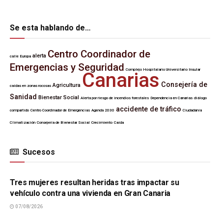
Se esta hablando de…
Centro Coordinador de
alerta
calle Europa
Emergencias y Seguridad
Complejo Hospitalario Universitario Insular
Canarias
Consejería de
Agricultura
caídas en zonas rocosas
Sanidad
Bienestar Social
Alerta por riesgo de incendios forestales
Dependencia en Canarias
diálogo
accidente de tráfico
compartido
Centro Coordinador de Emergencias
Agenda 2030
Ciudadanía
Climatización
Consejería de Bienestar Social
Crecimiento
Caída
Sucesos
SUCESOS
Tres mujeres resultan heridas tras impactar su
vehículo contra una vivienda en Gran Canaria
07/08/2026