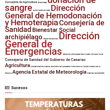
Consejería de Agricultura
Backstage
sangre
Dirección
avión medicalizado
General de Hemodonación
y Hemoterapia
Consejería de
Sanidad
Bienestar Social
Dirección
archipiélago
Cáncer de pulmón
General de
Emergencias
atención continuada tras el parto
Eclipse Solar
Consejería de Sanidad del Gobierno de Canarias
Agricultura
Contaminación marina
Animales de compañía
Convivencia
Clúster Canario de la
Agencia Estatal de Meteorología
Música
Cabildo lanzaroteño
Sucesos