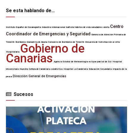
Se esta hablando de…
Centro
Instituto Español de Oceanografía
Industria internacional
bañista
hábitos de vida saludables
alerta
Coordinador de Emergencias y Seguridad
Gerencia de Atención Primaria de
Tenerife
Bomberos
Granadilla de Abona
Consorcio de Bomberos de Tenerife
Encuesta de Satisfacción al Alta
Gobierno de
Hospitalaria
Canarias
Agencia Estatal de Meteorología
eclipse parcial de Sol
Hospital
Universitario Nuestra Señora de Candelaria
condrictios
Hospital La Candelaria
Educación Secundaria
impacto de la
Dirección General de Emergencias
pesca
Sucesos