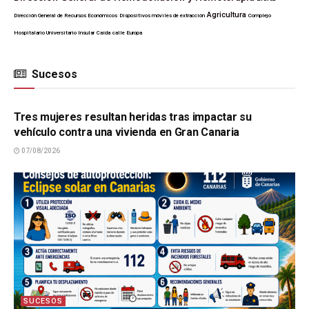
Agricultura
Dirección General de Recursos Económicos
Dispositivos móviles de extracción
Complejo
Hospitalario Universitario Insular
Caída
calle Europa
Sucesos
SUCESOS
Tres mujeres resultan heridas tras impactar su
vehículo contra una vivienda en Gran Canaria
07/08/2026
SUCESOS