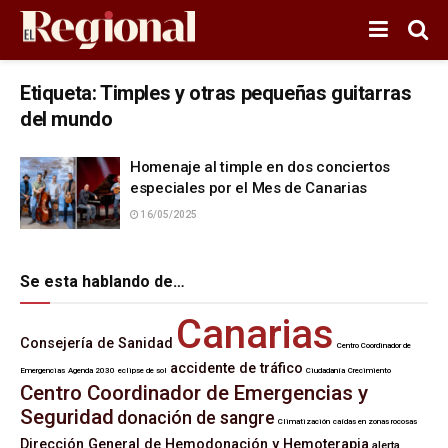
Etiqueta:
Timples y otras pequeñas guitarras
del mundo
Homenaje al timple en dos conciertos
especiales por el Mes de Canarias
16/05/2025
Se esta hablando de…
Canarias
Consejería de Sanidad
Centro Coordinador de
accidente de tráfico
Emergencias
Agenda 2030
eclipse de sol
Ciudadanía
Crecimiento
Centro Coordinador de Emergencias y
Seguridad
donación de sangre
Climatización
caídas en zonas rocosas
Dirección General de Hemodonación y Hemoterapia
alerta