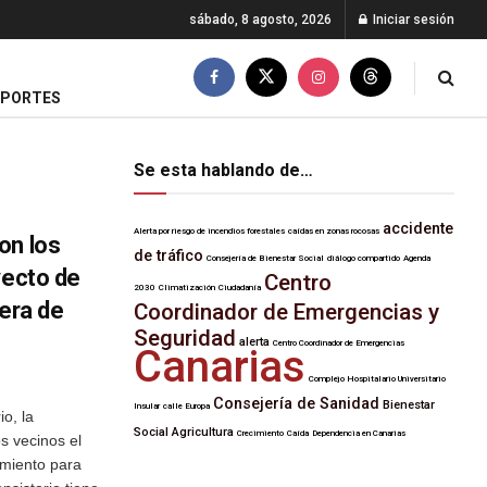
sábado, 8 agosto, 2026
Iniciar sesión
EPORTES
Se esta hablando de…
accidente
Alerta por riesgo de incendios forestales
caídas en zonas rocosas
on los
de tráfico
Consejería de Bienestar Social
diálogo compartido
Agenda
yecto de
Centro
2030
Climatización
Ciudadanía
tera de
Coordinador de Emergencias y
Seguridad
alerta
Centro Coordinador de Emergencias
Canarias
Complejo Hospitalario Universitario
Consejería de Sanidad
Bienestar
Insular
calle Europa
o, la
Social
Agricultura
Crecimiento
Caída
Dependencia en Canarias
os vecinos el
amiento para