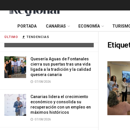
Tres mujeres resultan heridas tras
PORTADA
CANARIAS
ECONOMÍA
TURISM
impactar su vehículo contra una
vivienda en Gran Canaria
ÚLTIMO
TENDENCIAS
07/08/2026
Etique
Quesería Aguas de Fontanales
cierra sus puertas tras una vida
ligada a la tradición y la calidad
quesera canaria
07/08/2026
Canarias lidera el crecimiento
económico y consolida su
recuperación con un empleo en
máximos históricos
07/08/2026