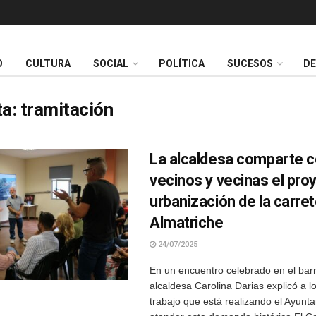
O
CULTURA
SOCIAL
POLÍTICA
SUCESOS
D
ta:
tramitación
La alcaldesa comparte c
vecinos y vecinas el pro
urbanización de la carre
Almatriche
24/07/2025
En un encuentro celebrado en el barri
alcaldesa Carolina Darias explicó a l
trabajo que está realizando el Ayunt