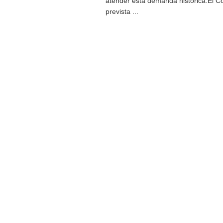
atender esta demanda histórica.El Co
prevista ...