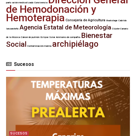
parto
avión medicalizado
Convivencia
de Hemodonación y
Hemoterapia
Consejería de Agricultura
Backstage
Cabildo
Agencia Estatal de Meteorología
lanzaroteño
Clúster Canario
Bienestar
de la Música
Cáncer de pulmón
Eclipse Solar
Animales de compañía
archipiélago
Social
Contaminación marina
Sucesos
SUCESOS