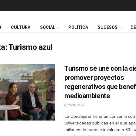
O
CULTURA
SOCIAL
POLÍTICA
SUCESOS
D
ta:
Turismo azul
Turismo se une con la ci
promover proyectos
regenerativos que benefi
medioambiente
25/03/2025
La Consejería firma un convenio con 
universidades públicas en el que apo
millones de euros e involucra a 63 i