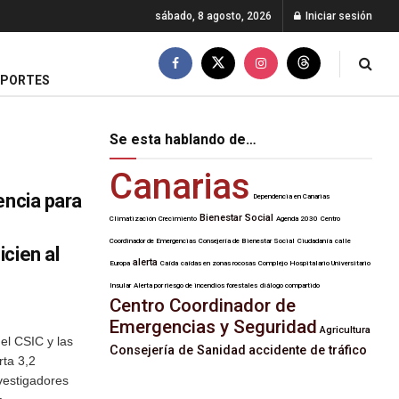
sábado, 8 agosto, 2026
Iniciar sesión
EPORTES
Se esta hablando de…
Canarias
encia para
Dependencia en Canarias
Bienestar Social
Climatización
Crecimiento
Agenda 2030
Centro
Coordinador de Emergencias
Consejería de Bienestar Social
Ciudadanía
calle
cien al
alerta
Europa
Caída
caídas en zonas rocosas
Complejo Hospitalario Universitario
Insular
Alerta por riesgo de incendios forestales
diálogo compartido
Centro Coordinador de
Emergencias y Seguridad
Agricultura
el CSIC y las
Consejería de Sanidad
accidente de tráfico
rta 3,2
nvestigadores