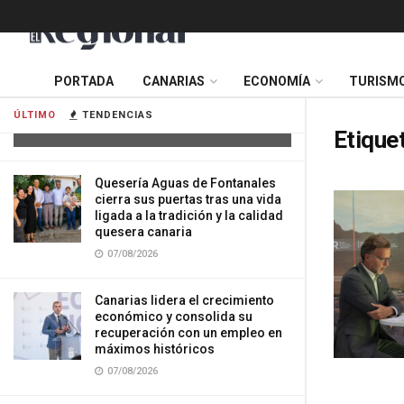
Tres mujeres resultan heridas tras
PORTADA
CANARIAS
ECONOMÍA
TURISM
impactar su vehículo contra una
vivienda en Gran Canaria
ÚLTIMO
TENDENCIAS
07/08/2026
Etique
Quesería Aguas de Fontanales
cierra sus puertas tras una vida
ligada a la tradición y la calidad
quesera canaria
07/08/2026
Canarias lidera el crecimiento
económico y consolida su
recuperación con un empleo en
máximos históricos
07/08/2026