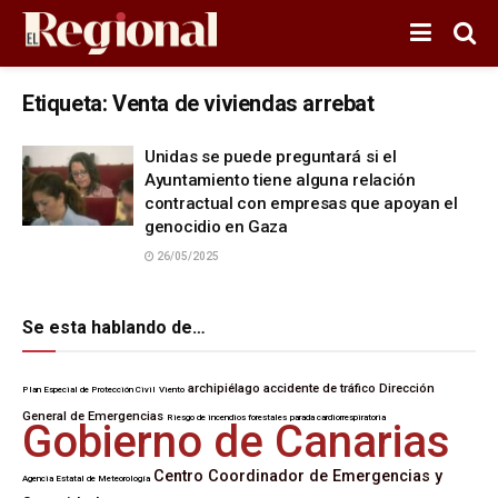
Etiqueta:
Venta de viviendas arrebat
Unidas se puede preguntará si el
Ayuntamiento tiene alguna relación
contractual con empresas que apoyan el
genocidio en Gaza
26/05/2025
Se esta hablando de…
archipiélago
accidente de tráfico
Dirección
Plan Especial de Protección Civil
Viento
General de Emergencias
Riesgo de incendios forestales
parada cardiorrespiratoria
Gobierno de Canarias
Centro Coordinador de Emergencias y
Agencia Estatal de Meteorología