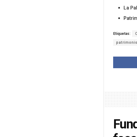
La Pa
Patri
Etiquetas:
patrimonio
Fund