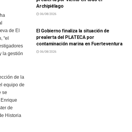
Archipiélago
06/08/2026
 ha
SUCESOS
al
El Gobierno finaliza la situación de
ueva de El
prealerta del PLATECA por
, “el
contaminación marina en Fuerteventura
estigadores
06/08/2026
y la gestión
ección de la
el equipo de
e se
 Enrique
ter de
e Historia