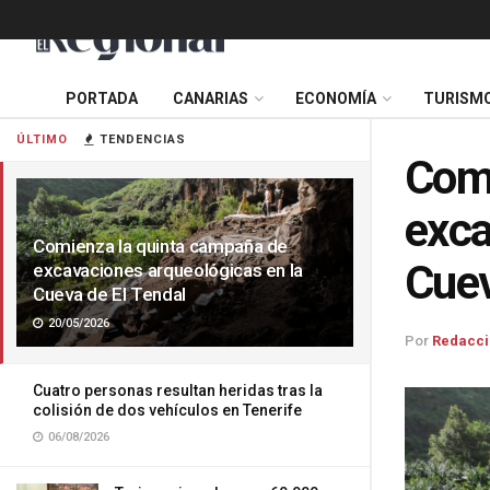
PORTADA
CANARIAS
ECONOMÍA
TURISM
ÚLTIMO
TENDENCIAS
Comi
exca
Comienza la quinta campaña de
Cuev
excavaciones arqueológicas en la
Cueva de El Tendal
20/05/2026
Por
Redacci
Cuatro personas resultan heridas tras la
colisión de dos vehículos en Tenerife
06/08/2026