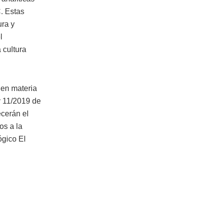
. Estas
ura y
l
 cultura
 en materia
y 11/2019 de
ecerán el
os a la
ógico El