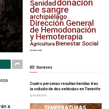
donación
Sanidad
de sangre
archipiélago
Dirección General
de Hemodonación
y Hemoterapia
Bienestar Social
Agricultura
Eclipse Solar
Sucesos
SUCESOS
arco
Cuatro personas resultan heridas tras
la colisión de dos vehículos en Tenerife
06/08/2026
rán a