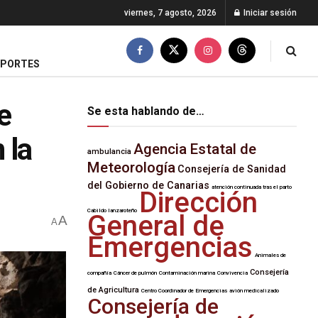
viernes, 7 agosto, 2026
Iniciar sesión
EPORTES
e
Se esta hablando de…
 la
Agencia Estatal de
ambulancia
Meteorología
Consejería de Sanidad
del Gobierno de Canarias
atención continuada tras el parto
Dirección
Cabildo lanzaroteño
General de
A
A
Emergencias
Animales de
Consejería
compañía
Cáncer de pulmón
Contaminación marina
Convivencia
de Agricultura
Centro Coordinador de Emergencias
avión medicalizado
Consejería de