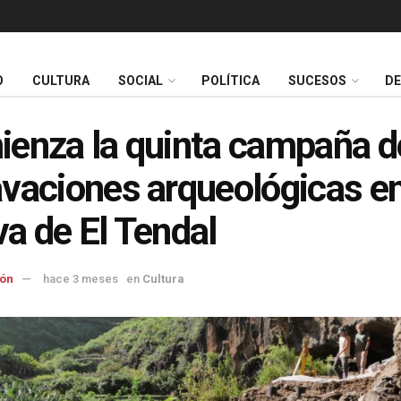
O
CULTURA
SOCIAL
POLÍTICA
SUCESOS
D
enza la quinta campaña d
vaciones arqueológicas en
a de El Tendal
ón
hace 3 meses
en
Cultura