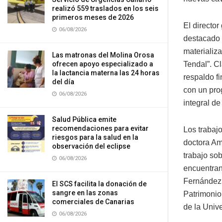
realizó 559 traslados en los seis
primeros meses de 2026
El director
06/08/2026
destacado q
materializa
Las matronas del Molina Orosa
ofrecen apoyo especializado a
Tendal”. Cl
la lactancia materna las 24 horas
respaldo f
del día
con un prog
06/08/2026
integral de
Salud Pública emite
recomendaciones para evitar
Los trabaj
riesgos para la salud en la
doctora Am
observación del eclipse
trabajo so
06/08/2026
encuentran
Fernández 
El SCS facilita la donación de
sangre en las zonas
Patrimonio
comerciales de Canarias
de la Univ
06/08/2026