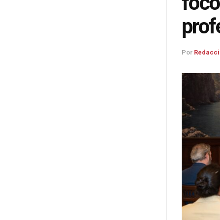
foco
prof
Por
Redacci