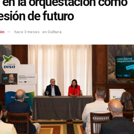
 en la orquestación como
esión de futuro
ón
hace 3 meses
en
Cultura