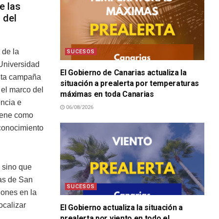
e las
 del
 de la
SUCESOS
 Universidad
El Gobierno de Canarias actualiza la
nta campaña
situación a prealerta por temperaturas
 el marco del
máximas en toda Canarias
ncia e
06/08/2026
tiene como
 conocimiento
, sino que
vas de San
SUCESOS
iones en la
ocalizar
El Gobierno actualiza la situación a
prealerta por viento en todo el