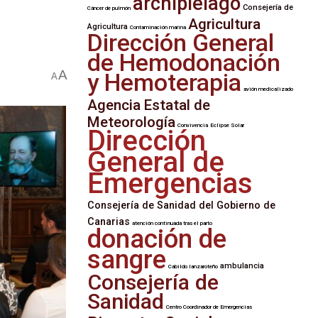
archipiélago
Consejería de
Cáncer de pulmón
Agricultura
Agricultura
Contaminación marina
Dirección General
de Hemodonación
A
y Hemoterapia
A
avión medicalizado
Agencia Estatal de
Meteorología
Convivencia
Eclipse Solar
Dirección
General de
Emergencias
Consejería de Sanidad del Gobierno de
Canarias
atención continuada tras el parto
donación de
sangre
ambulancia
Cabildo lanzaroteño
Consejería de
Sanidad
Centro Coordinador de Emergencias