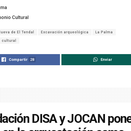
lma
monio Cultural
Cueva de El Tendal
Excavación arqueológica
La Palma
 cultural
Compartir
28
Enviar
ación DISA y JOCAN pone