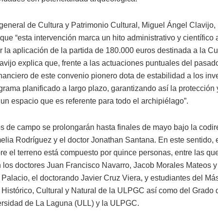
 general de Cultura y Patrimonio Cultural, Miguel Ángel Clavijo,
ue “esta intervención marca un hito administrativo y científico 
r la aplicación de la partida de 180.000 euros destinada a la C
avijo explica que, frente a las actuaciones puntuales del pasado
inanciero de este convenio pionero dota de estabilidad a los inv
rama planificado a largo plazo, garantizando así la protección 
 un espacio que es referente para todo el archipiélago”.
os de campo se prolongarán hasta finales de mayo bajo la codir
elia Rodríguez y el doctor Jonathan Santana. En este sentido, 
bre el terreno está compuesto por quince personas, entre las qu
 los doctores Juan Francisco Navarro, Jacob Morales Mateos y
Palacio, el doctorando Javier Cruz Viera, y estudiantes del Más
 Histórico, Cultural y Natural de la ULPGC así como del Grado d
ersidad de La Laguna (ULL) y la ULPGC.