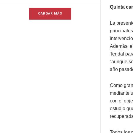
Quinta c
CARGAR MÁS
La present
principales
intervenci
Además, el
Tendal par
“aunque se
año pasado
Como gran 
mediante u
con el obj
estudio que
recuperada
Todos los 