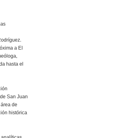
eas
Rodríguez.
róxima a El
ueóloga,
da hasta el
ción
o de San Juan
 área de
ión histórica
analíticas