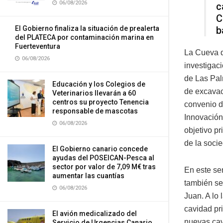
06/08/2026
c
C
El Gobierno finaliza la situación de prealerta
b
del PLATECA por contaminación marina en
Fuerteventura
La Cueva d
06/08/2026
investigac
de Las Pal
Educación y los Colegios de
de excavac
Veterinarios llevarán a 60
centros su proyecto Tenencia
convenio d
responsable de mascotas
Innovación
06/08/2026
objetivo pr
de la soci
El Gobierno canario concede
ayudas del POSEICAN-Pesca al
sector por valor de 7,09 M€ tras
En este se
aumentar las cuantías
también se
06/08/2026
Juan. A lo
cavidad pri
El avión medicalizado del
nuevas cav
Servicio de Urgencias Canario