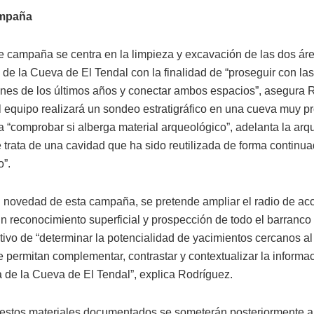
ampaña
e campaña se centra en la limpieza y excavación de las dos ár
 de la Cueva de El Tendal con la finalidad de “proseguir con las
ones de los últimos años y conectar ambos espacios”, asegura 
 equipo realizará un sondeo estratigráfico en una cueva muy p
a “comprobar si alberga material arqueológico”, adelanta la arq
 trata de una cavidad que ha sido reutilizada de forma continua
”.
novedad de esta campaña, se pretende ampliar el radio de ac
n reconocimiento superficial y prospección de todo el barranc
etivo de “determinar la potencialidad de yacimientos cercanos al
 permitan complementar, contrastar y contextualizar la informac
 de la Cueva de El Tendal”, explica Rodríguez.
restos materiales documentados se someterán posteriormente a 