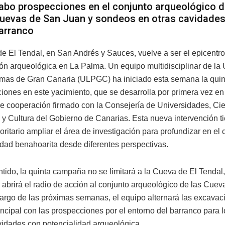
abo prospecciones en el conjunto arqueológico d
uevas de San Juan y sondeos en otras cavidades
arranco
e El Tendal, en San Andrés y Sauces, vuelve a ser el epicentro
ión arqueológica en La Palma. Un equipo multidisciplinar de la
mas de Gran Canaria (ULPGC) ha iniciado esta semana la qui
iones en este yacimiento, que se desarrolla por primera vez en
e cooperación firmado con la Consejería de Universidades, Cie
 y Cultura del Gobierno de Canarias. Esta nueva intervención 
ioritario ampliar el área de investigación para profundizar en el
edad benahoarita desde diferentes perspectivas.
ntido, la quinta campaña no se limitará a la Cueva de El Tendal
 abrirá el radio de acción al conjunto arqueológico de las Cue
 largo de las próximas semanas, el equipo alternará las excavac
ncipal con las prospecciones por el entorno del barranco para l
idades con potencialidad arqueológica.