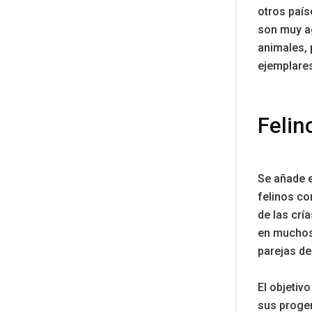
otros paí
son muy ag
animales,
ejemplare
Felin
Se añade e
felinos co
de las crí
en muchos
parejas de
El objetiv
sus progen