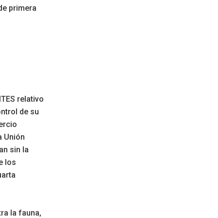
de primera
TES relativo
ontrol de su
ercio
a Unión
n sin la
e los
uarta
ra la fauna,