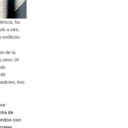
lencia, ha
do a otra,
s exóticos.
es de la
y otros 16
ido
 40
adores, tres
uvo
alma de
bridos con
ciales.