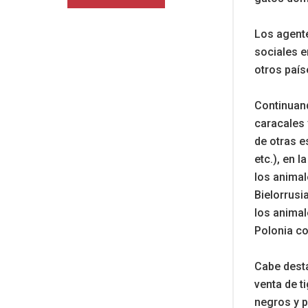
Los agente
sociales e
otros país
Continuand
caracales 
de otras e
etc.), en 
los animal
Bielorrusi
los animal
Polonia co
Cabe desta
venta de t
negros y p