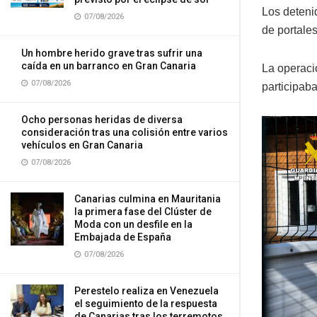
Los deteni
07/08/2026
de portale
Un hombre herido grave tras sufrir una
caída en un barranco en Gran Canaria
La operaci
07/08/2026
participaba
Ocho personas heridas de diversa
consideración tras una colisión entre varios
vehículos en Gran Canaria
07/08/2026
Canarias culmina en Mauritania
la primera fase del Clúster de
Moda con un desfile en la
Embajada de España
07/08/2026
Perestelo realiza en Venezuela
el seguimiento de la respuesta
de Canarias tras los terremotos