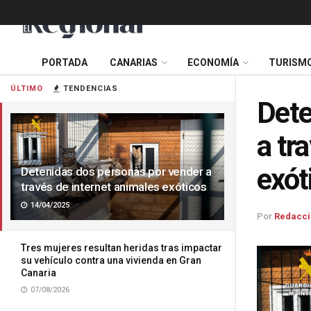
PORTADA
CANARIAS
ECONOMÍA
TURISM
ÚLTIMO
TENDENCIAS
Dete
a tr
exót
Detenidas dos personas por vender a
través de internet animales exóticos
14/04/2025
Por
Redacci
Tres mujeres resultan heridas tras impactar
su vehículo contra una vivienda en Gran
Canaria
07/08/2026