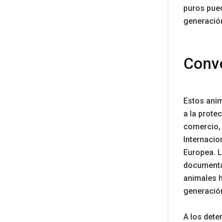
puros pued
generació
Conv
Estos anim
a la prote
comercio, 
Internacio
Europea. L
documentac
animales h
generació
A los dete