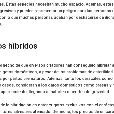
ses. Estas especies necesitan mucho espacio. Además, estas
resivas y pueden representar un peligro para las personas 
 por lo que muchas personas acaban por deshacerse de dich
s.
os híbridos
l hecho de que diversos criadores han conseguido hibridar 
n gatos domésticos, a pesar de los problemas de esterilidad y
as por partos prematuros. Además, tanto los caracales como 
 casos, consideran a los gatos domésticos como presas y
 apareamiento, llegando a matarles o herirles de gravedad.
o de la hibridación es obtener gatos exclusivos con el carácte
itores silvestres atenuado. De hecho, los precios de un cara