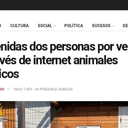
O
CULTURA
SOCIAL
POLÍTICA
SUCESOS
D
nidas dos personas por v
avés de internet animales
icos
ón
hace 1 año
en
Policial y Judicial