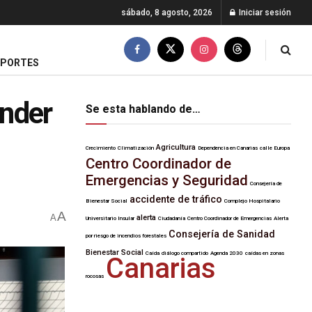
sábado, 8 agosto, 2026
Iniciar sesión
EPORTES
ender
Se esta hablando de…
Agricultura
Crecimiento
Climatización
Dependencia en Canarias
calle Europa
Centro Coordinador de
Emergencias y Seguridad
Consejería de
accidente de tráfico
Bienestar Social
Complejo Hospitalario
A
A
alerta
Universitario Insular
Ciudadanía
Centro Coordinador de Emergencias
Alerta
Consejería de Sanidad
por riesgo de incendios forestales
Bienestar Social
Caída
diálogo compartido
Agenda 2030
caídas en zonas
Canarias
rocosas