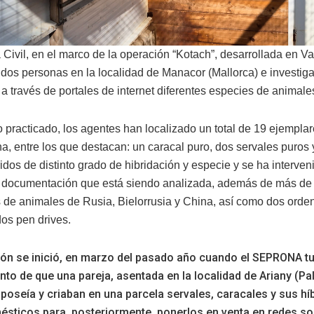
Civil, en el marco de la operación “Kotach”, desarrollada en Va
 dos personas en la localidad de Manacor (Mallorca) e investiga
a través de portales de internet diferentes especies de animale
o practicado, los agentes han localizado un total de 19 ejemplar
ina, entre los que destacan: un caracal puro, dos servales puros 
ridos de distinto grado de hibridación y especie y se ha interven
documentación que está siendo analizada, además de más de
 de animales de Rusia, Bielorrusia y China, así como dos orden
dos pen drives.
ón se inició, en marzo del pasado año cuando el SEPRONA t
to de que una pareja, asentada en la localidad de Ariany (P
 poseía y criaban en una parcela servales, caracales y sus hí
sticos para, posteriormente, ponerlos en venta en redes so