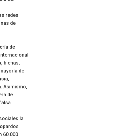
las redes
onas de
cría de
internacional
, hienas,
a mayoría de
sia,
ea. Asimismo,
era de
falsa.
sociales la
leopardos
n 60.000