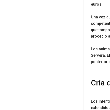
euros.
Una vez qu
competent
que tampoc
procedió a
Los animal
Servera. E
posterior
Cría 
Los intent
extendidos