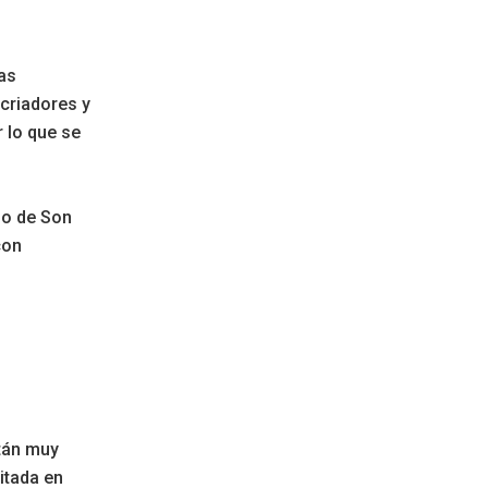
as
criadores y
 lo que se
oo de Son
con
tán muy
itada en