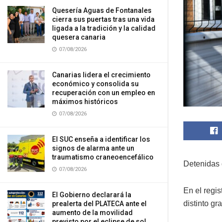
Quesería Aguas de Fontanales
cierra sus puertas tras una vida
ligada a la tradición y la calidad
quesera canaria
07/08/2026
Canarias lidera el crecimiento
económico y consolida su
recuperación con un empleo en
máximos históricos
07/08/2026
El SUC enseña a identificar los
signos de alarma ante un
traumatismo craneoencefálico
Detenidas 
07/08/2026
En el regis
El Gobierno declarará la
distinto gr
prealerta del PLATECA ante el
aumento de la movilidad
previsto por el eclipse de sol