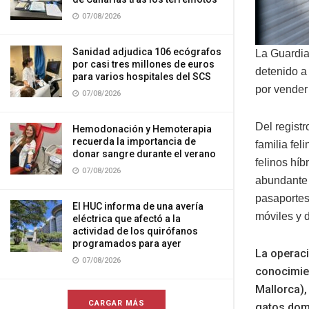
07/08/2026
Sanidad adjudica 106 ecógrafos
La Guardia 
por casi tres millones de euros
detenido a
para varios hospitales del SCS
por vender 
07/08/2026
Del registr
Hemodonación y Hemoterapia
recuerda la importancia de
familia fel
donar sangre durante el verano
felinos híb
07/08/2026
abundante 
pasaportes
El HUC informa de una avería
móviles y 
eléctrica que afectó a la
actividad de los quirófanos
programados para ayer
La operaci
07/08/2026
conocimien
Mallorca),
CARGAR MÁS
gatos domé