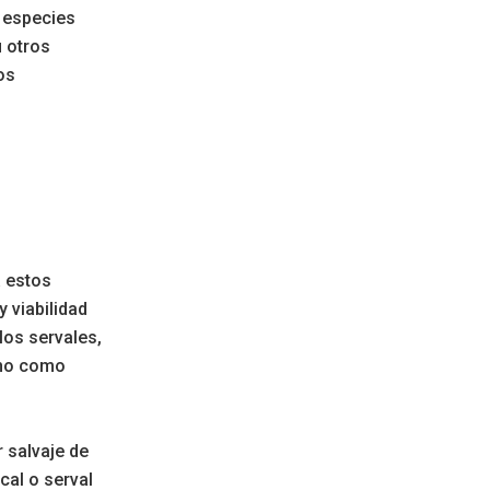
 especies
u otros
os
a estos
 viabilidad
los servales,
 no como
r salvaje de
cal o serval