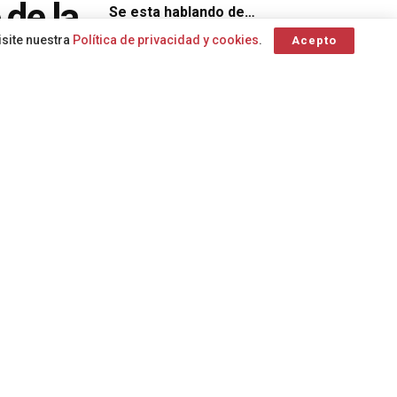
 de la
Se esta hablando de…
isite nuestra
Política de privacidad y cookies
.
Acepto
te
Complejo Hospitalario Universitario Insular
Centro Coordinador de Emergencias
Dirección General de Hemodonación y
donación de
Hemoterapia
alerta
Ciudadanía
sangre
caídas en zonas rocosas
Dirección General de Recursos
A
Consejería de Sanidad
A
Económicos
eclipse de sol
accidente de
Dispositivos móviles de extracción
Climatización
tráfico
Agricultura
Agenda 2030
Crecimiento
Caída
Canarias
Centro
calle Europa
Coordinador de Emergencias y
Seguridad
Sucesos
SUCESOS
Tres mujeres resultan heridas tras