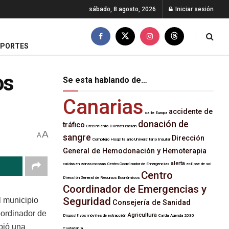
sábado, 8 agosto, 2026
Iniciar sesión
EPORTES
os
Se esta hablando de…
Canarias
accidente de
calle Europa
donación de
tráfico
Crecimiento
Climatización
A
A
sangre
Dirección
Complejo Hospitalario Universitario Insular
General de Hemodonación y Hemoterapia
alerta
caídas en zonas rocosas
Centro Coordinador de Emergencias
eclipse de sol
Centro
Dirección General de Recursos Económicos
Coordinador de Emergencias y
Seguridad
el municipio
Consejería de Sanidad
oordinador de
Agricultura
Dispositivos móviles de extracción
Caída
Agenda 2030
bió una
Ciudadanía