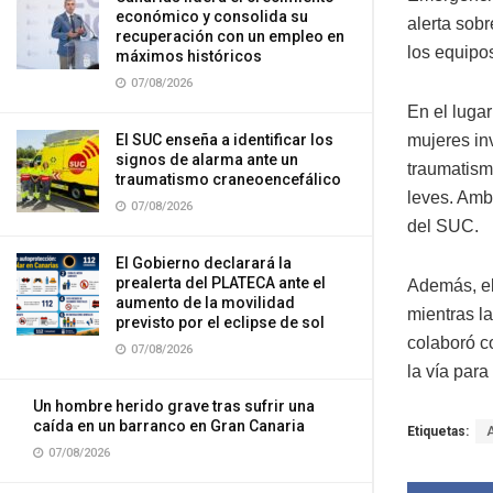
económico y consolida su
alerta sobr
recuperación con un empleo en
los equipo
máximos históricos
07/08/2026
En el luga
mujeres in
El SUC enseña a identificar los
signos de alarma ante un
traumatism
traumatismo craneoencefálico
leves. Amb
07/08/2026
del SUC.
El Gobierno declarará la
prealerta del PLATECA ante el
Además, el
aumento de la movilidad
mientras la
previsto por el eclipse de sol
colaboró co
07/08/2026
la vía para 
Un hombre herido grave tras sufrir una
caída en un barranco en Gran Canaria
Etiquetas:
07/08/2026