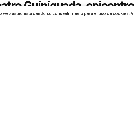
eatro Guiniguada, epicentro
sitio web usted está dando su consentimiento para el uso de cookies. V
na amateur canaria duran
o
ón
hace 2 meses
en
Cultura