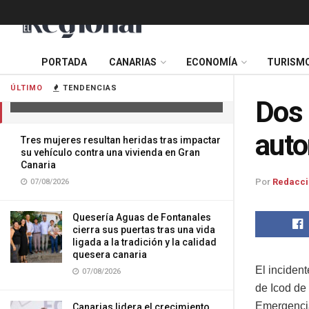
PORTADA
CANARIAS
ECONOMÍA
TURISM
Dos heridas en la colisión de dos
automóviles en Tenerife
ÚLTIMO
TENDENCIAS
02/06/2026
Dos 
auto
Tres mujeres resultan heridas tras impactar
su vehículo contra una vivienda en Gran
Canaria
Por
Redacci
07/08/2026
Quesería Aguas de Fontanales
cierra sus puertas tras una vida
ligada a la tradición y la calidad
quesera canaria
El incident
07/08/2026
de Icod de
Emergencia
Canarias lidera el crecimiento