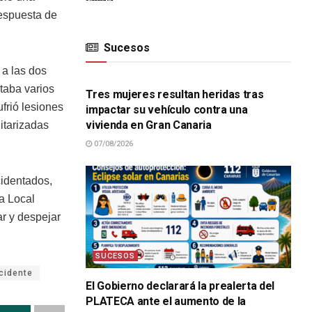
respuesta de
Sucesos
SUCESOS
 a las dos
taba varios
Tres mujeres resultan heridas tras
frió lesiones
impactar su vehículo contra una
vivienda en Gran Canaria
itarizadas
07/08/2026
identados,
ía Local
ar y despejar
SUCESOS
cidente
El Gobierno declarará la prealerta del
PLATECA ante el aumento de la