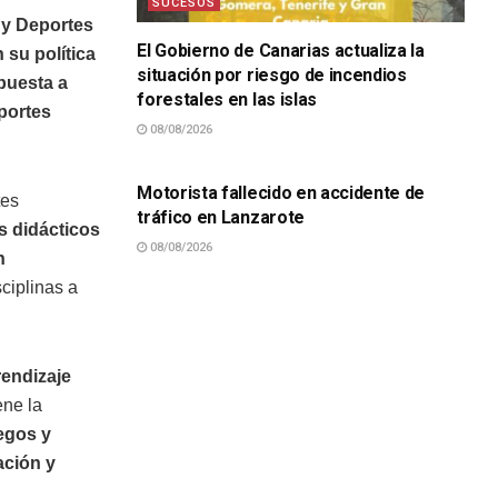
SUCESOS
 y Deportes
El Gobierno de Canarias actualiza la
 su política
situación por riesgo de incendios
 puesta a
forestales en las islas
portes
08/08/2026
SUCESOS
Motorista fallecido en accidente de
tes
tráfico en Lanzarote
s didácticos
08/08/2026
n
ciplinas a
endizaje
ene la
uegos y
ación y