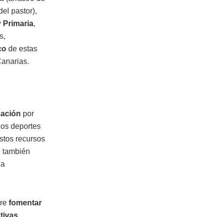
del pastor),
y Primaria
,
s,
co
de estas
Canarias.
cación
por
los deportes
stos recursos
e también
la
re
fomentar
tivas
,