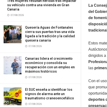
Tres mujeres resultan heridas tras impactar
su vehículo contra una vivienda en Gran
La Consej
Canaria
del Gobier
07/08/2026
de fomenta
disposici
Quesería Aguas de Fontanales
tradiciona
cierra sus puertas tras una vida
ligada a la tradición y la calidad
quesera canaria
Estos mate
07/08/2026
Autóctonos
dirigidos 
Canarias lidera el crecimiento
Profesion
económico y consolida su
recuperación con un empleo en
las
primer
máximos históricos
07/08/2026
Con el uso
que promue
El SUC enseña a identificar los
oportunid
signos de alarma ante un
traumatismo craneoencefálico
deportes 
07/08/2026
preservaci