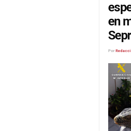
espe
en m
Sep
Por
Redacci