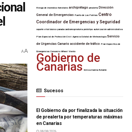
cional
archipiélago
Dirección
Riesgo de incendios forestales
prealerta
Centro
General de Emergencias
Puerto de Las Palmas
l
Coordinador de Emergencias y Seguridad
soporte vital básico
parada cardiorrespiratoria
prototipo
autorización administrativa
Servicio
Plan Especial de Protección Civil
Agencia Estatal de Meteorología
de Urgencias Canario
accidente de tráfico
Plan Específico de
A
A
Emergencias
Consorcio Wheel
Viento
Gobierno de
Canarias
Eólica marina flotante
Sucesos
SUCESOS
El Gobierno da por finalizada la situación
de prealerta por temperaturas máximas
en Canarias
08/08/2026