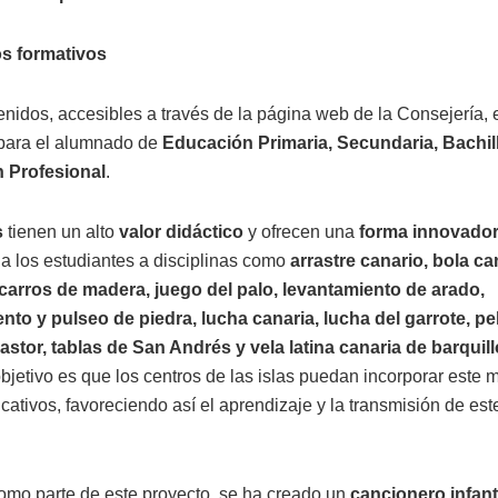
s formativos
enidos, accesibles a través de la página web de la Consejería, 
para el alumnado de
Educación Primaria, Secundaria, Bachill
 Profesional
.
s
tienen un alto
valor didáctico
y ofrecen una
forma innovador
 a los estudiantes a disciplinas como
arrastre canario, bola ca
carros de madera, juego del palo, levantamiento de arado,
nto y pulseo de piedra, lucha canaria, lucha del garrote, p
pastor, tablas de San Andrés y vela latina canaria de barquil
objetivo es que los centros de las islas puedan incorporar este m
cativos, favoreciendo así el aprendizaje y la transmisión de es
mo parte de este proyecto, se ha creado un
cancionero infant