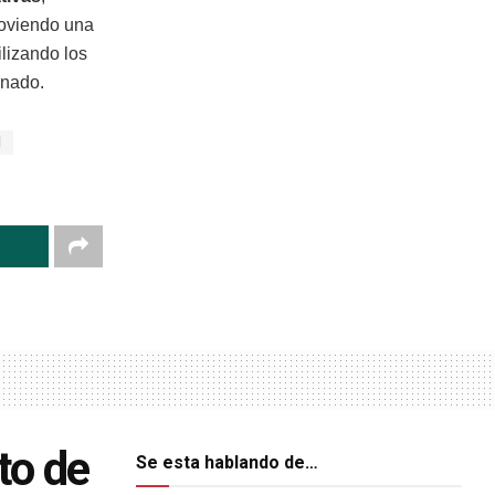
moviendo una
ilizando los
mnado.
l
ito de
Se esta hablando de…