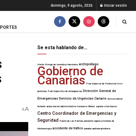
domingo, 9 agosto, 2026
Iniciar sesión
EPORTES
Se esta hablando de…
s
archipiélago
Viento
Riesgo de incendios forestales
Gobierno de
s
Canarias
Plan Especial de Protección Civil
Dirección General de
prototipo
Plan Específico de Emergencias
Emergencias
Servicio de Urgencias Canario
Eólica marina
flotante
autorización administrativa
Consorcio Wheel
soporte vital básico
A
A
Centro Coordinador de Emergencias y
Seguridad
Puerto de Las Palmas
prealerta
Agencia Estatal de
accidente de tráfico
Meteorología
parada cardiorrespiratoria