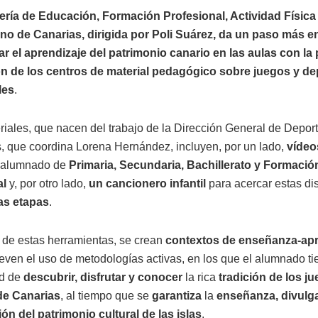
ería de Educación, Formación Profesional, Actividad Física
no de Canarias, dirigida por Poli Suárez, da un paso más en
r el aprendizaje del patrimonio canario en las aulas con la
ón de los centros de material pedagógico sobre juegos y de
les
.
riales, que nacen del trabajo de la Dirección General de Depor
, que coordina Lorena Hernández, incluyen, por un lado,
vídeo
a alumnado de
Primaria, Secundaria, Bachillerato y Formació
al
y, por otro lado,
un cancionero infantil
para acercar estas dis
as etapas
.
 de estas herramientas, se crean
contextos de enseñanza-apr
ven el uso de metodologías activas, en los que el alumnado ti
ad de
descubrir, disfrutar y conocer
la rica
tradición de los j
de Canarias
, al tiempo que se
garantiza
la
enseñanza, divulg
ón del patrimonio cultural de las islas
.