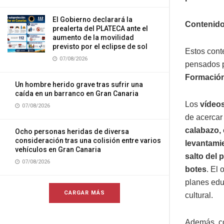
El Gobierno declarará la
Contenido
prealerta del PLATECA ante el
aumento de la movilidad
previsto por el eclipse de sol
Estos cont
07/08/2026
pensados 
Formación
Un hombre herido grave tras sufrir una
caída en un barranco en Gran Canaria
Los
vídeo
07/08/2026
de acercar
calabazo, 
Ocho personas heridas de diversa
consideración tras una colisión entre varios
levantamie
vehículos en Gran Canaria
salto del 
07/08/2026
botes
. El 
planes edu
CARGAR MÁS
cultural.
Además, co