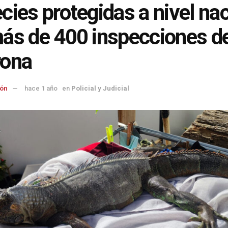
cies protegidas a nivel na
ás de 400 inspecciones de
rona
ón
hace 1 año
en
Policial y Judicial