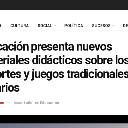
O
CULTURA
SOCIAL
POLÍTICA
SUCESOS
D
ación presenta nuevos
riales didácticos sobre lo
rtes y juegos tradicionale
rios
ón
hace 1 año
en
Educación