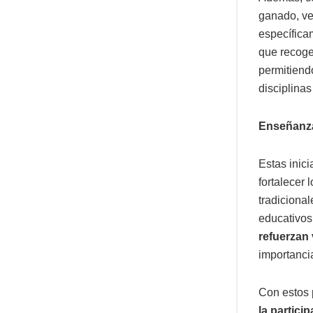
ganado, vel
específica
que recoge
permitien
disciplinas
Enseñanza
Estas inici
fortalecer 
tradiciona
educativos
refuerzan 
importanci
Con estos 
la partici