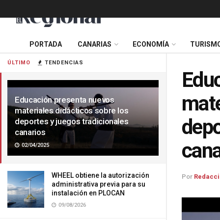
PORTADA
CANARIAS
ECONOMÍA
TURISM
ÚLTIMO
TENDENCIAS
Educ
mate
Educación presenta nuevos
materiales didácticos sobre los
depo
deportes y juegos tradicionales
canarios
cana
02/04/2025
WHEEL obtiene la autorización
Por
Redacci
administrativa previa para su
instalación en PLOCAN
09/08/2026