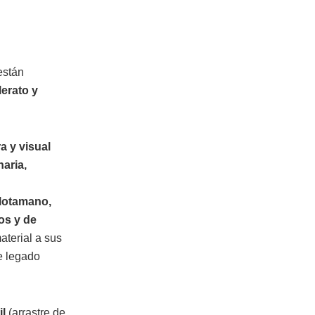
están
erato y
a y visual
naria,
elotamano,
los y de
aterial a sus
te legado
il
(arrastre de