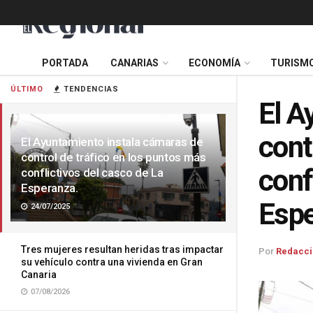
PORTADA
CANARIAS
ECONOMÍA
TURISM
ÚLTIMO
TENDENCIAS
El A
cont
El Ayuntamiento instala cámaras de
control de tráfico en los puntos más
conf
conflictivos del casco de La
Esperanza.
Espe
24/07/2025
Tres mujeres resultan heridas tras impactar
Por
Redacci
su vehículo contra una vivienda en Gran
Canaria
07/08/2026