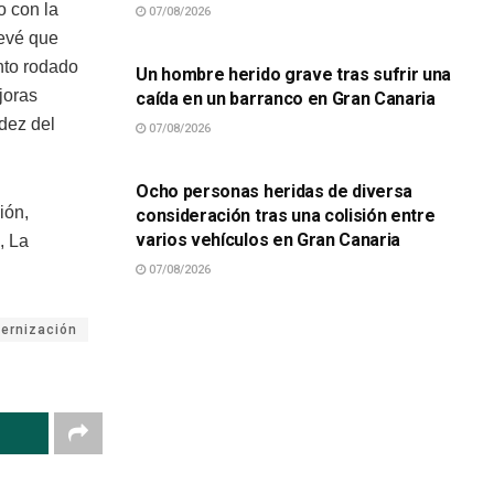
o con la
07/08/2026
SUCESOS
revé que
anto rodado
Un hombre herido grave tras sufrir una
joras
caída en un barranco en Gran Canaria
idez del
07/08/2026
SUCESOS
Ocho personas heridas de diversa
ión,
consideración tras una colisión entre
varios vehículos en Gran Canaria
, La
07/08/2026
ernización