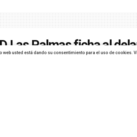
D Las Palmas ficha al dela
sitio web usted está dando su consentimiento para el uso de cookies. V
canario Jesé Rodríguez po
porada
ón
hace 1 año
en
Canarias