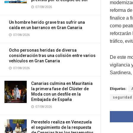
modernizaci
07/08/2026
reforma de
finalice a 
Un hombre herido grave tras sufrir una
como peato
caída en un barranco en Gran Canaria
reforzarán 
07/08/2026
tráfico, ev
Ocho personas heridas de diversa
consideración tras una colisión entre varios
De este mod
vehículos en Gran Canaria
vigilancia 
07/08/2026
Sardinera,
Canarias culmina en Mauritania
la primera fase del Clúster de
Etiquetas:
Moda con un desfile en la
seguridad 
Embajada de España
07/08/2026
Perestelo realiza en Venezuela
el seguimiento de la respuesta
de Canarias tras los terremotos