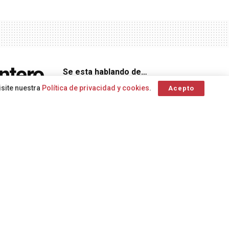
ntero
Se esta hablando de…
isite nuestra
Política de privacidad y cookies
.
Acepto
r una
Caída
Alerta por riesgo de incendios forestales
Agenda 2030
Crecimiento
Dependencia en Canarias
Consejería de Bienestar Social
Ciudadanía
Climatización
Consejería de Sanidad
alerta
diálogo compartido
calle
accidente de tráfico
Agricultura
Europa
Centro Coordinador
Centro Coordinador de
A
A
de Emergencias
Emergencias y Seguridad
Canarias
Complejo Hospitalario Universitario
Bienestar Social
Insular
caídas en zonas rocosas