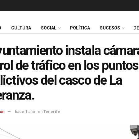
O
CULTURA
SOCIAL
POLÍTICA
SUCESOS
D
yuntamiento instala cámar
rol de tráfico en los punto
lictivos del casco de La
ranza.
ón
hace 1 año
en
Tenerife