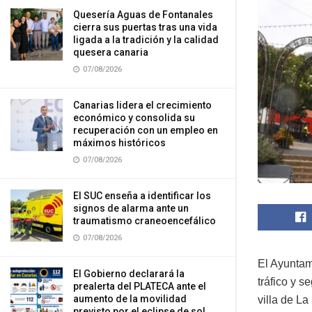
Quesería Aguas de Fontanales
cierra sus puertas tras una vida
ligada a la tradición y la calidad
quesera canaria
07/08/2026
Canarias lidera el crecimiento
económico y consolida su
recuperación con un empleo en
máximos históricos
07/08/2026
El SUC enseña a identificar los
signos de alarma ante un
traumatismo craneoencefálico
07/08/2026
El Ayuntam
El Gobierno declarará la
tráfico y s
prealerta del PLATECA ante el
aumento de la movilidad
villa de La
previsto por el eclipse de sol