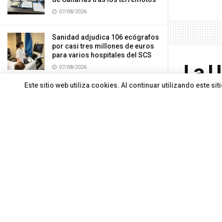
07/08/2026
Sanidad adjudica 106 ecógrafos
por casi tres millones de euros
para varios hospitales del SCS
La U
07/08/2026
Este sitio web utiliza cookies. Al continuar utilizando este 
gran
Hemodonación y Hemoterapia
recuerda la importancia de
donar sangre durante el verano
tem
07/08/2026
Por
Redacci
El HUC informa de una avería
eléctrica que afectó a la
actividad de los quirófanos
programados para ayer
07/08/2026
CARGAR MÁS