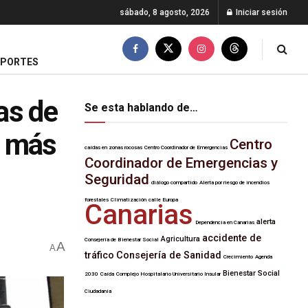
sábado, 8 agosto, 2026
Iniciar sesión
EPORTES
as de
Se esta hablando de…
s más
Centro
caídas en zonas rocosas
Centro Coordinador de Emergencias
Coordinador de Emergencias y
Seguridad
diálogo compartido
Alerta por riesgo de incendios
forestales
Climatización
calle Europa
Canarias
alerta
Dependencia en Canarias
accidente de
Agricultura
Consejería de Bienestar Social
A
A
tráfico
Consejería de Sanidad
Crecimiento
Agenda
Bienestar Social
2030
Caída
Complejo Hospitalario Universitario Insular
Ciudadanía