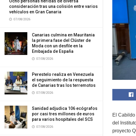
Ocho personas heridas de diversa
consideración tras una colisión entre varios
vehículos en Gran Canaria
07/08/2026
Canarias culmina en Mauritania
la primera fase del Clúster de
Moda con un desfile en la
Embajada de España
07/08/2026
Perestelo realiza en Venezuela
el seguimiento de la respuesta
de Canarias tras los terremotos
07/08/2026
Sanidad adjudica 106 ecógrafos
por casi tres millones de euros
El Cabildo
para varios hospitales del SCS
del Institu
07/08/2026
proyecto Q