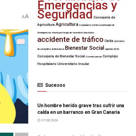
Emergencias y
Seguridad
A
A
Consejería de
Agricultura
Agricultura
Ciudadanía
Centro Coordinador de
Emergencias
Alerta por riesgo de incendios forestales
accidente de tráfico
Caída
Animales
Bienestar Social
de compañía
ambulancia
Agenda 2030
Consejería de Bienestar Social
Complejo
Climatización
Hospitalario Universitario Insular
Sucesos
SUCESOS
Un hombre herido grave tras sufrir una
caída en un barranco en Gran Canaria
07/08/2026
SUCESOS