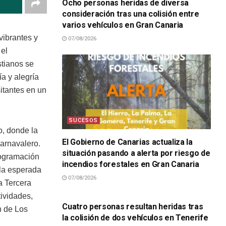
Ocho personas heridas de diversa
consideración tras una colisión entre
varios vehículos en Gran Canaria
vibrantes y
07/08/2026
 el
stianos se
a y alegría
sitantes en un
SUCESOS
o, donde la
El Gobierno de Canarias actualiza la
carnavalero.
situación pasando a alerta por riesgo de
rogramación
incendios forestales en Gran Canaria
 la esperada
07/08/2026
a Tercera
SUCESOS
tividades,
Cuatro personas resultan heridas tras
n de Los
la colisión de dos vehículos en Tenerife