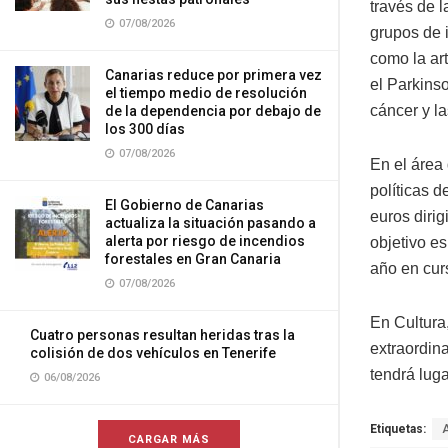
través de 
07/08/2026
grupos de 
como la ar
Canarias reduce por primera vez
el Parkinso
el tiempo medio de resolución
cáncer y l
de la dependencia por debajo de
los 300 días
07/08/2026
En el área
políticas d
El Gobierno de Canarias
euros dirig
actualiza la situación pasando a
alerta por riesgo de incendios
objetivo es
forestales en Gran Canaria
año en cur
07/08/2026
En Cultura
Cuatro personas resultan heridas tras la
extraordina
colisión de dos vehículos en Tenerife
tendrá luga
06/08/2026
Etiquetas:
CARGAR MÁS