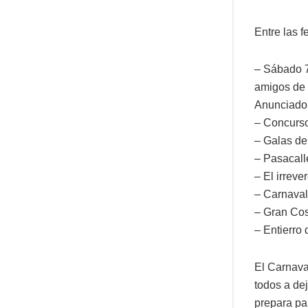
Entre las 
– Sábado 7
amigos de 
Anunciador
– Concurso
– Galas de 
– Pasacalle
– El irrev
– Carnaval 
– Gran Cos
– Entierro 
El Carnaval
todos a de
prepara par