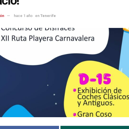
cio!
ón
hace 1 año
en
Tenerife