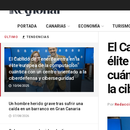
PORTADA
CANARIAS
ECONOMÍA
TURISM
ÚLTIMO
TENDENCIAS
El C
élit
El Cabildo de Tenerife entra en la
élite europea de la computación
cuán
cuántica con un centro orientado a la
ciberdefensa y ciberseguridad
la c
10/04/2025
Un hombre herido grave tras sufrir una
Por
Redacci
caída en un barranco en Gran Canaria
07/08/2026