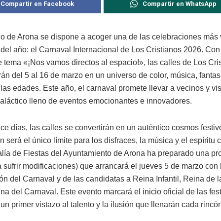
Compartir en Facebook
Compartir en WhatsApp
io de Arona se dispone a acoger una de las celebraciones más 
del año: el Carnaval Internacional de Los Cristianos 2026. Con
e tema «¡Nos vamos directos al espacio!», las calles de Los Cri
án del 5 al 16 de marzo en un universo de color, música, fantasí
las edades. Este año, el carnaval promete llevar a vecinos y vi
rgaláctico lleno de eventos emocionantes e innovadores.
e días, las calles se convertirán en un auténtico cosmos festiv
 será el único límite para los disfraces, la música y el espíritu 
lía de Fiestas del Ayuntamiento de Arona ha preparado una p
a sufrir modificaciones) que arrancará el jueves 5 de marzo con
n del Carnaval y de las candidatas a Reina Infantil, Reina de l
a del Carnaval. Este evento marcará el inicio oficial de las fes
un primer vistazo al talento y la ilusión que llenarán cada rincó