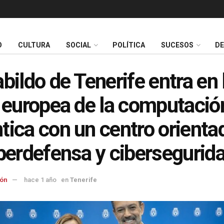
O
CULTURA
SOCIAL
POLÍTICA
SUCESOS
D
abildo de Tenerife entra en 
e europea de la computació
tica con un centro orienta
iberdefensa y cibersegurid
ón
hace 1 año
en
Tenerife