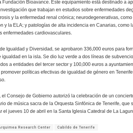
la Fundación Bioavance. Este equipamiento está destinado a ap
investigación que trabajan en estudios sobre enfermedades deg
trosis y la enfermedad renal crónica; neurodegenerativas, como 
n y la ELA; y patologías de alta incidencia en Canarias, como la
as enfermedades cardiovasculares.
 de Igualdad y Diversidad, se aprobaron 336,000 euros para fom
e igualdad en la isla. Se dio luz verde a dos líneas de subvenc
idos a entidades del tercer sector y 100,000 euros a ayuntamien
 promover políticas efectivas de igualdad de género en Tenerife
so.
, el Consejo de Gobierno autorizó la celebración de un conciert
rio de música sacra de la Orquesta Sinfónica de Tenerife, que s
r el jueves 10 de abril en la Santa Iglesia Catedral de La Lagun
Arquimea Research Center
Cabildo de Tenerife