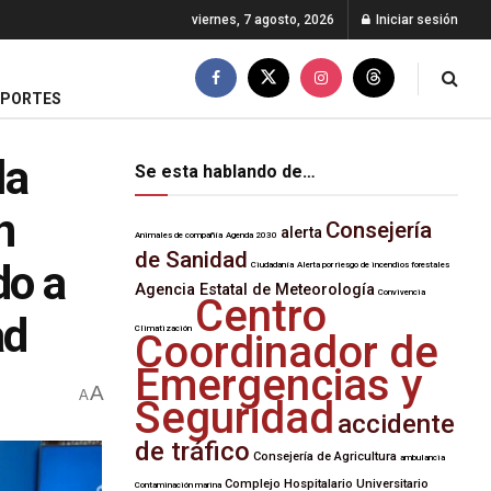
viernes, 7 agosto, 2026
Iniciar sesión
EPORTES
la
Se esta hablando de…
n
Consejería
alerta
Animales de compañía
Agenda 2030
de Sanidad
do a
Ciudadanía
Alerta por riesgo de incendios forestales
Agencia Estatal de Meteorología
Convivencia
Centro
ad
Climatización
Coordinador de
Emergencias y
A
A
Seguridad
accidente
de tráfico
Consejería de Agricultura
ambulancia
Complejo Hospitalario Universitario
Contaminación marina