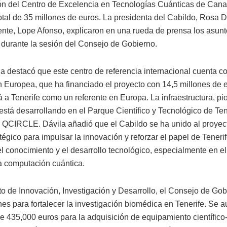
ón del Centro de Excelencia en Tecnologías Cuánticas de Cana
otal de 35 millones de euros. La presidenta del Cabildo, Rosa Dá
ente, Lope Afonso, explicaron en una rueda de prensa los asun
durante la sesión del Consejo de Gobierno.
a destacó que este centro de referencia internacional cuenta c
n Europea, que ha financiado el proyecto con 14,5 millones de e
á a Tenerife como un referente en Europa. La infraestructura, pi
 está desarrollando en el Parque Científico y Tecnológico de Ten
o QCIRCLE. Dávila añadió que el Cabildo se ha unido al proye
tégico para impulsar la innovación y reforzar el papel de Teneri
l conocimiento y el desarrollo tecnológico, especialmente en e
la computación cuántica.
to de Innovación, Investigación y Desarrollo, el Consejo de Go
es para fortalecer la investigación biomédica en Tenerife. Se a
de 435,000 euros para la adquisición de equipamiento científico