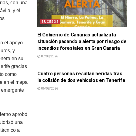
rias, con una
vila, y el
tos
SUCESOS
El Gobierno de Canarias actualiza la
situación pasando a alerta por riesgo de
on el apoyo
incendios forestales en Gran Canaria
uros, y
07/08/2026
onera en su
SUCESOS
erife gracias
Cuatro personas resultan heridas tras
cto como
la colisión de dos vehículos en Tenerife
fe en el mapa
06/08/2026
l emergente
bierno aprobó
utorizó una
-técnico a