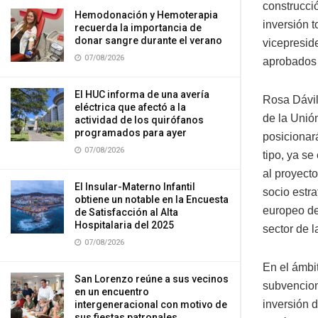
construcci
Hemodonación y Hemoterapia
inversión t
recuerda la importancia de
donar sangre durante el verano
vicepresid
07/08/2026
aprobados 
El HUC informa de una avería
Rosa Dávil
eléctrica que afectó a la
de la Unió
actividad de los quirófanos
programados para ayer
posicionar
07/08/2026
tipo, ya se
al proyect
El Insular-Materno Infantil
socio estra
obtiene un notable en la Encuesta
europeo de
de Satisfacción al Alta
Hospitalaria del 2025
sector de 
07/08/2026
En el ámbi
San Lorenzo reúne a sus vecinos
subvencion
en un encuentro
inversión 
intergeneracional con motivo de
sus fiestas patronales