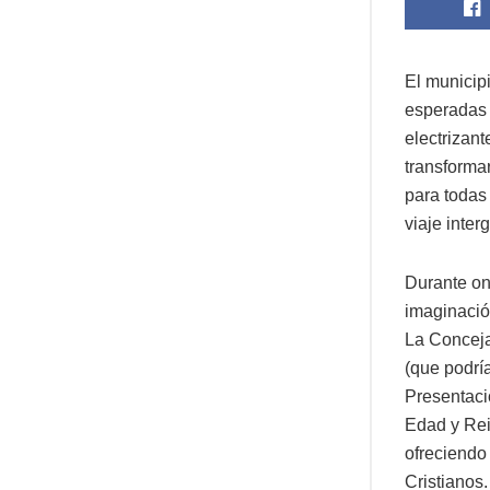
El municip
esperadas 
electrizant
transformar
para todas 
viaje inte
Durante onc
imaginación
La Conceja
(que podrí
Presentació
Edad y Rein
ofreciendo 
Cristianos.