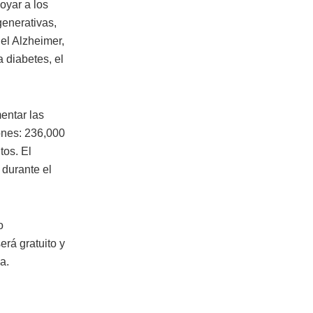
oyar a los
enerativas,
el Alzheimer,
 diabetes, el
entar las
iones: 236,000
tos. El
 durante el
o
erá gratuito y
a.