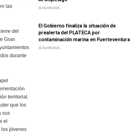
en las
06/08/2026
SUCESOS
El Gobierno finaliza la situación de
ierre del
prealerta del PLATECA por
contaminación marina en Fuerteventura
de Gran
ayuntamientos
06/08/2026
idos durante
apel
lementación
n territorial.
aster que los
a sus
e el
 los jóvenes