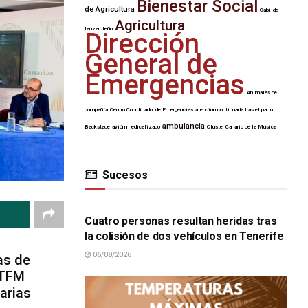
Bienestar Social
de Agricultura
Cabildo
Agricultura
lanzaroteño
Dirección
General de
Emergencias
Animales de
compañía
Centro Coordinador de Emergencias
atención continuada tras el parto
ambulancia
Backstage
avión medicalizado
Clúster Canario de la Música
Sucesos
SUCESOS
Cuatro personas resultan heridas tras
la colisión de dos vehículos en Tenerife
06/08/2026
as de
 TFM
arias