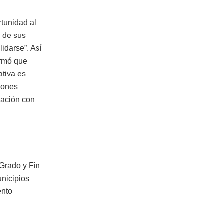
rtunidad al
l de sus
idarse”. Así
irmó que
ativa es
iones
ración con
Grado y Fin
unicipios
ento