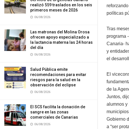
realizó 559 traslados en los seis
reforzando
primeros meses de 2026
políticas p
06/08/2026
Tras meses 
Las matronas del Molina Orosa
programa -
ofrecen apoyo especializado a
la lactancia materna las 24 horas
Canaria- h
del día
y entidade
06/08/2026
el desarrol
Salud Pública emite
El vicecons
recomendaciones para evitar
riesgos para la salud en la
fundamenta
observación del eclipse
de la Agend
06/08/2026
Juntos, dij
alumnos y 
El SCS facilita la donación de
municipios
sangre en las zonas
comerciales de Canarias
Gobierno d
06/08/2026
a “ser prot