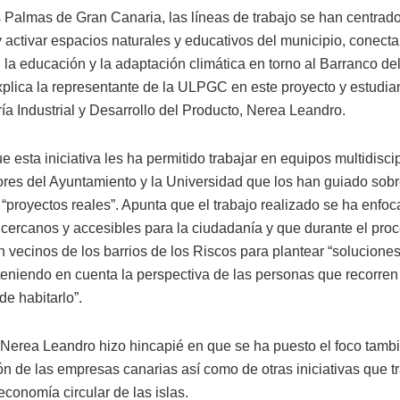
s Palmas de Gran Canaria, las líneas de trabajo se han centrad
y activar espacios naturales y educativos del municipio, conect
, la educación y la adaptación climática en torno al Barranco de
xplica la representante de la ULPGC en este proyecto y estudia
ía Industrial y Desarrollo del Producto, Nerea Leandro.
 esta iniciativa les ha permitido trabajar en equipos multidisci
ores del Ayuntamiento y la Universidad que los han guiado sob
 “proyectos reales”. Apunta que el trabajo realizado se ha enfo
cercanos y accesibles para la ciudadanía y que durante el pro
n vecinos de los barrios de los Riscos para plantear “solucione
 teniendo en cuenta la perspectiva de las personas que recorren
de habitarlo”.
Nerea Leandro hizo hincapié en que se ha puesto el foco tambi
ión de las empresas canarias así como de otras iniciativas que t
economía circular de las islas.