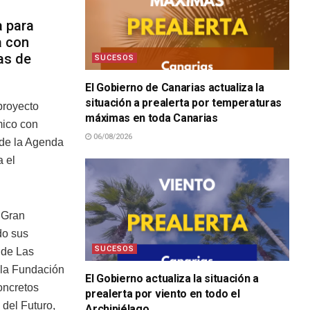
a para
a con
as de
SUCESOS
El Gobierno de Canarias actualiza la
situación a prealerta por temperaturas
proyecto
máximas en toda Canarias
mico con
06/08/2026
 de la Agenda
 el
 Gran
do sus
SUCESOS
 de Las
 la Fundación
El Gobierno actualiza la situación a
oncretos
prealerta por viento en todo el
del Futuro,
Archipiélago