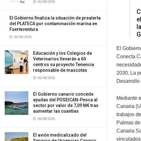
06/08/2026
C
El Gobierno finaliza la situación de prealerta
e
del PLATECA por contaminación marina en
l
Fuerteventura
G
06/08/2026
El Gobiern
Educación y los Colegios de
Conecta Ca
Veterinarios llevarán a 60
centros su proyecto Tenencia
necesidade
responsable de mascotas
2030. La p
06/08/2026
Desarroll
El Gobierno canario concede
Mediante e
ayudas del POSEICAN-Pesca al
sector por valor de 7,09 M€ tras
Canaria (U
aumentar las cuantías
trabajos de
06/08/2026
Palmas de 
Canaria Sa
El avión medicalizado del
vinculados
Servicio de Urgencias Canario