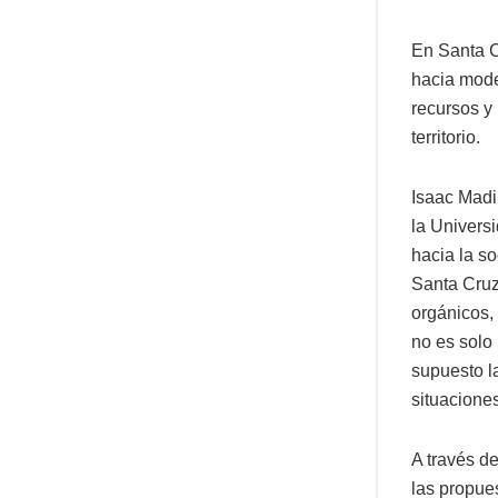
En Santa Cr
hacia mode
recursos y
territorio.
Isaac Madi
la Univers
hacia la s
Santa Cruz
orgánicos,
no es solo 
supuesto l
situaciones
A través de
las propue