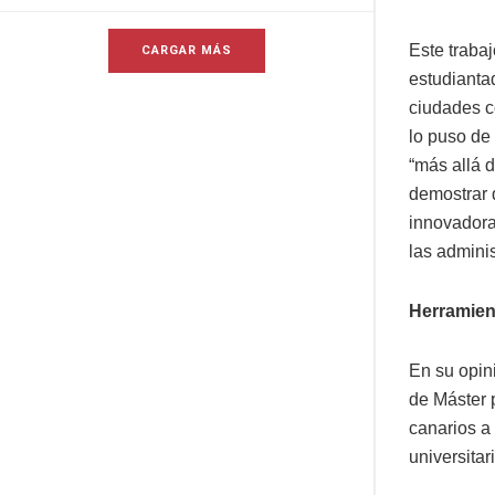
Este traba
CARGAR MÁS
estudianta
ciudades c
lo puso de
“más allá d
demostrar 
innovadora
las adminis
Herramient
En su opin
de Máster 
canarios a 
universitar