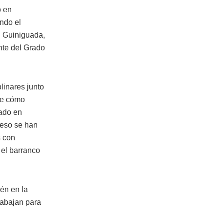
o en
ando el
l Guiniguada,
nte del Grado
plinares junto
re cómo
cado en
ceso se han
s con
 el barranco
én en la
rabajan para