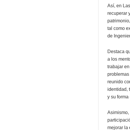
Así, en La
recuperar 
patrimonio
tal como e
de Ingenier
Destaca que
a los ment
trabajar en
problemas 
reunido co
identidad,
y su forma 
Asimismo, 
participac
mejorar la 