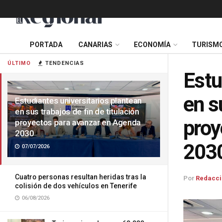
PORTADA
CANARIAS
ECONOMÍA
TURISM
ÚLTIMO
TENDENCIAS
Estu
en s
Estudiantes universitarios plantean
en sus trabajos de fin de titulación
proy
proyectos para avanzar en Agenda
2030
203
07/07/2026
Cuatro personas resultan heridas tras la
Por
Redacci
colisión de dos vehículos en Tenerife
06/08/2026