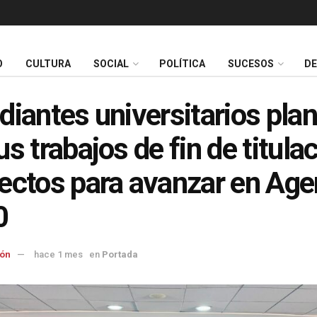
O
CULTURA
SOCIAL
POLÍTICA
SUCESOS
D
diantes universitarios pla
us trabajos de fin de titula
ectos para avanzar en Ag
0
ón
hace 1 mes
en
Portada