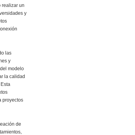
 realizar un
iversidades y
etos
 conexión
do las
nes y
 del modelo
r la calidad
 Esta
xtos
a proyectos
reación de
tamientos,