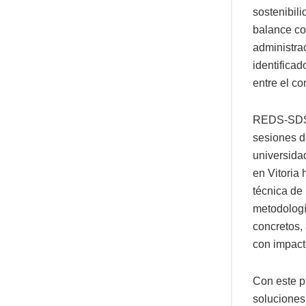
sostenibili
balance co
administra
identificad
entre el co
REDS-SDSN 
sesiones d
universida
en Vitoria 
técnica de 
metodologí
concretos,
con impact
Con este p
soluciones