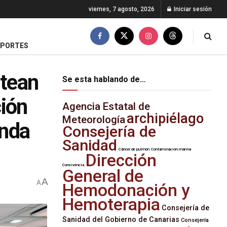
viernes, 7 agosto, 2026
Iniciar sesión
EPORTES
ntean
Se esta hablando de…
ción
Agencia Estatal de
archipiélago
Meteorología
enda
Consejería de
Sanidad
Cáncer de pulmón
Contaminación marina
Dirección
Convivencia
General de
A
A
Hemodonación y
Hemoterapia
Consejería de
Sanidad del Gobierno de Canarias
Consejería