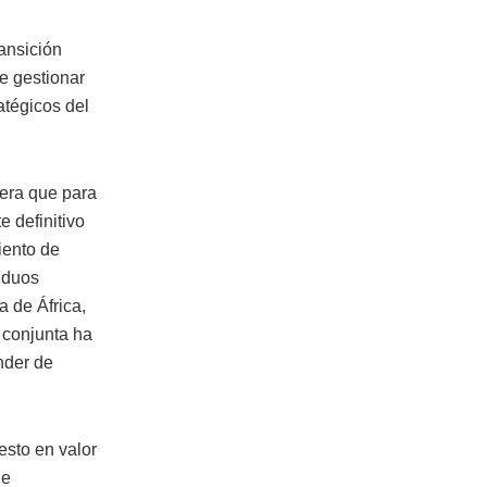
ransición
e gestionar
atégicos del
dera que para
 definitivo
iento de
iduos
 de África,
n conjunta ha
nder de
esto en valor
de