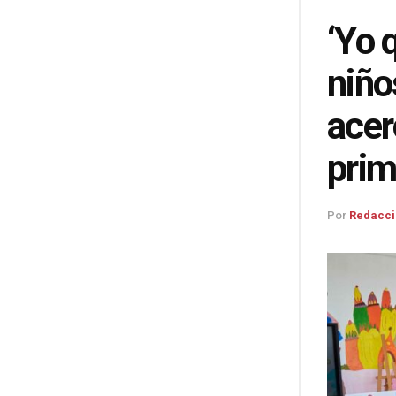
‘Yo q
niño
acer
prim
Por
Redacci