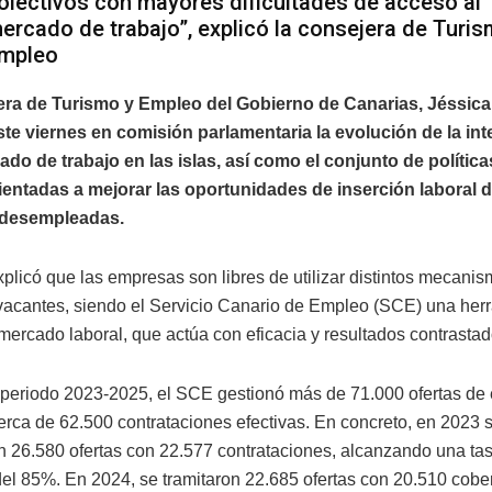
olectivos con mayores dificultades de acceso al
ercado de trabajo”, explicó la consejera de Turis
mpleo
era de Turismo y Empleo del Gobierno de Canarias, Jéssica
te viernes en comisión parlamentaria la evolución de la in
ado de trabajo en las islas, así como el conjunto de política
entadas a mejorar las oportunidades de inserción laboral d
 desempleadas.
plicó que las empresas son libres de utilizar distintos mecani
 vacantes, siendo el Servicio Canario de Empleo (SCE) una he
mercado laboral, que actúa con eficacia y resultados contrastad
 periodo 2023-2025, el SCE gestionó más de 71.000 ofertas de
erca de 62.500 contrataciones efectivas. En concreto, en 2023 
n 26.580 ofertas con 22.577 contrataciones, alcanzando una ta
del 85%. En 2024, se tramitaron 22.685 ofertas con 20.510 cober