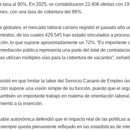
a tasa al 90%. En 2025, se contabilizaron 22.406 ofertas con 1
ones, con una tasa de cobertura del 86%.
 globales, el mercado laboral canario registró el pasado año un
ntratos, de los cuales 429.545 han estado vinculados a proces
ción, lo que supone aproximadamente un 72%. “Es importante c
rmediación pública representa una parte del total de contrataci
s utilizan múltiples vías para la cobertura de vacantes”, señaló
sistió en que limitar la labor del Servicio Canario de Empleo ú
ción supone una visión simple de su función, puesto que el or
también un importante trabajo en materia de orientación laboral
ento a la inserción.
able autonómica defendió que el impacto real de las políticas a
siempre queda plenamente reflejado en las estadísticas de int