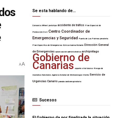
 dos
Se esta hablando de…
e
accidente de tráfico
Consorcio Wheel
prototipo
Plan Especial de
Centro Coordinador de
Protección Civil
e
Emergencias y Seguridad
Puerto de Las Palmas
prealerta
Dirección General
Plan Específico de Emergencias
Eólica marina flotante
de Emergencias
archipiélago
autorización administrativa
Gobierno de
Canarias
A
A
soporte vital básico
Riesgo de
Servicio de
incendios forestales
Agencia Estatal de Meteorología
Viento
Urgencias Canario
parada cardiorrespiratoria
Sucesos
SUCESOS
El Gobierno da por finalizada la situación