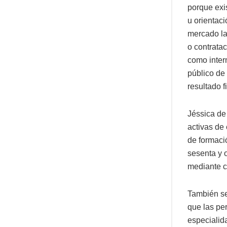
porque exi
u orientac
mercado la
o contrata
como inter
público de
resultado f
Jéssica de
activas de
de formaci
sesenta y 
mediante c
También se
que las pe
especialid