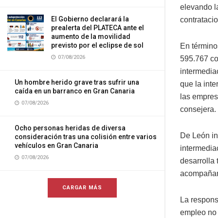
elevando l
El Gobierno declarará la
contrataci
prealerta del PLATECA ante el
aumento de la movilidad
previsto por el eclipse de sol
En términos
07/08/2026
595.767 co
intermedia
Un hombre herido grave tras sufrir una
que la inte
caída en un barranco en Gran Canaria
las empresa
07/08/2026
consejera.
Ocho personas heridas de diversa
De León in
consideración tras una colisión entre varios
vehículos en Gran Canaria
intermedia
07/08/2026
desarrolla 
acompañami
CARGAR MÁS
La respons
empleo no 