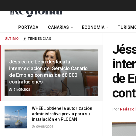
PORTADA
CANARIAS
ECONOMÍA
TURISM
ÚLTIMO
TENDENCIAS
Jéss
inte
Jéssica de León destaca la
intermediación del Servicio Canario
de E
de Empleo con más de 60.000
contrataciones
cont
21/05/2026
WHEEL obtiene la autorización
Por
Redacci
administrativa previa para su
instalación en PLOCAN
09/08/2026