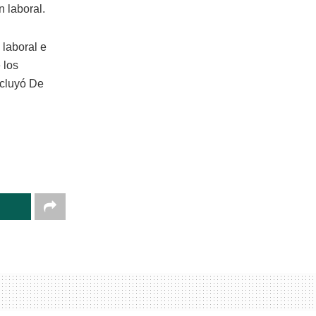
n laboral.
 laboral e
 los
ncluyó De