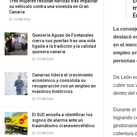
c
Tres mujeres resultan heridas tras impactar
su vehículo contra una vivienda en Gran
m
Canaria
E
07/08/2026
La consej
Quesería Aguas de Fontanales
destacó es
cierra sus puertas tras una vida
en el merc
ligada a la tradición y la calidad
quesera canaria
empleo ori
07/08/2026
personas
Canarias lidera el crecimiento
De León ex
económico y consolida su
cubrir sus
recuperación con un empleo en
máximos históricos
dentro del 
07/08/2026
Durante el
El SUC enseña a identificar los
logrando c
signos de alarma ante un
gestionaro
traumatismo craneoencefálico
cobertura 
07/08/2026