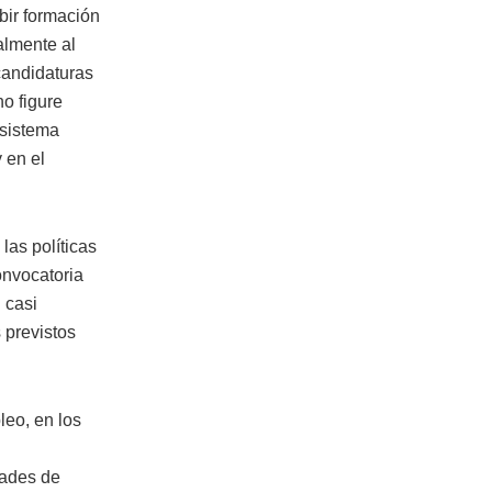
bir formación
almente al
candidaturas
no figure
 sistema
 en el
las políticas
onvocatoria
 casi
 previstos
leo, en los
dades de