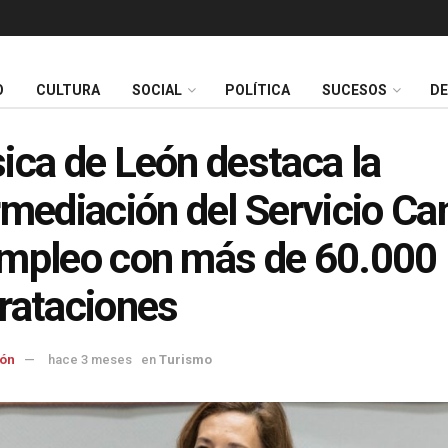
O
CULTURA
SOCIAL
POLÍTICA
SUCESOS
D
ica de León destaca la
rmediación del Servicio Ca
mpleo con más de 60.000
rataciones
ón
hace 3 meses
en
Turismo