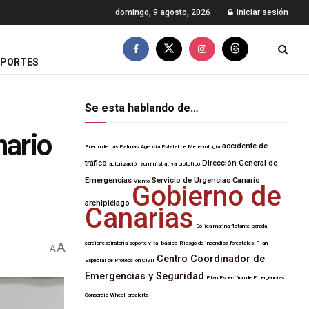
domingo, 9 agosto, 2026
Iniciar sesión
EPORTES
Se esta hablando de…
nario
accidente de
Puerto de Las Palmas
Agencia Estatal de Meteorología
tráfico
Dirección General de
autorización administrativa
prototipo
Emergencias
Servicio de Urgencias Canario
Viento
Gobierno de
archipiélago
Canarias
Eólica marina flotante
parada
A
cardiorrespiratoria
soporte vital básico
Riesgo de incendios forestales
Plan
A
Centro Coordinador de
Especial de Protección Civil
Emergencias y Seguridad
Plan Específico de Emergencias
Consorcio Wheel
prealerta