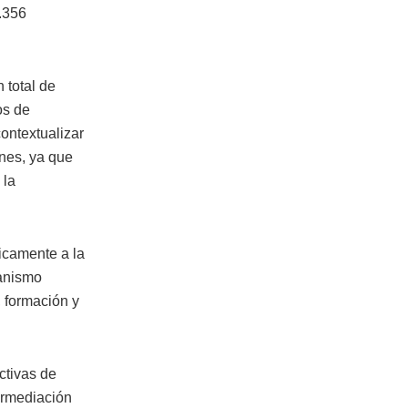
9.356
 total de
os de
ontextualizar
ones, ya que
 la
nicamente a la
ganismo
, formación y
ctivas de
ermediación