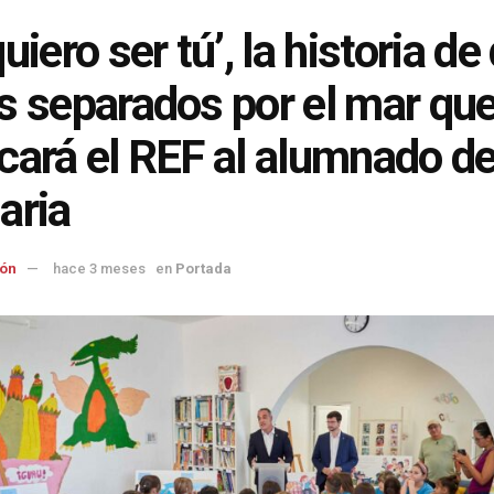
uiero ser tú’, la historia de
s separados por el mar qu
cará el REF al alumnado d
aria
ón
hace 3 meses
en
Portada