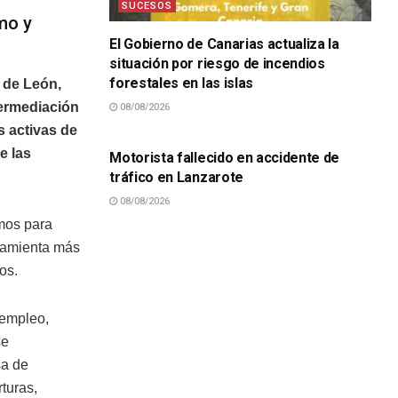
SUCESOS
mo y
El Gobierno de Canarias actualiza la
situación por riesgo de incendios
forestales en las islas
 de León,
termediación
08/08/2026
SUCESOS
s activas de
e las
Motorista fallecido en accidente de
tráfico en Lanzarote
08/08/2026
smos para
rramienta más
os.
 empleo,
se
sa de
turas,