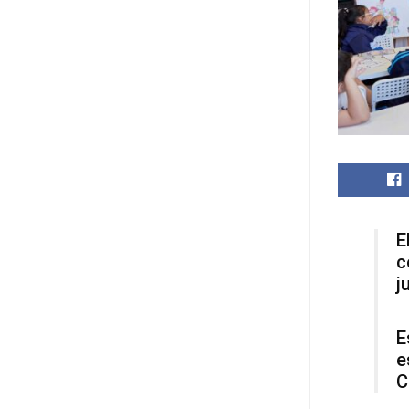
E
c
j
E
e
C